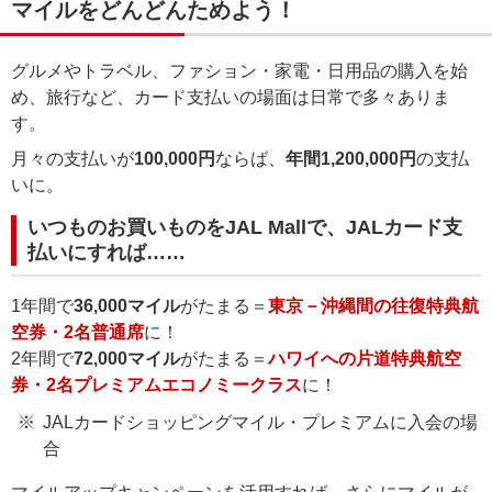
マイルをどんどんためよう！
グルメやトラベル、ファション・家電・日用品の購入を始
め、旅行など、カード支払いの場面は日常で多々ありま
す。
月々の支払いが
100,000円
ならば、
年間1,200,000円
の支払
いに。
いつものお買いものをJAL Mallで、JALカード支
払いにすれば……
1年間で
36,000マイル
がたまる＝
東京－沖縄間の往復特典航
空券・2名普通席
に！
2年間で
72,000マイル
がたまる＝
ハワイへの片道特典航空
券・2名プレミアムエコノミークラス
に！
JALカードショッピングマイル・プレミアムに入会の場
合