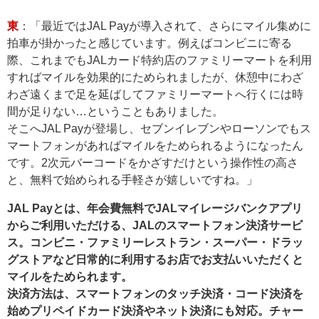
東
：「最近ではJAL Payが導入されて、さらにマイル集めに
拍車が掛かったと感じています。例えばコンビニに寄る
際、これまでもJALカード特約店のファミリーマートを利用
すればマイルを効果的にためられましたが、休憩中にわざ
わざ遠くまで足を延ばしてファミリーマートへ行くには時
間が足りない…ということもありました。
そこへJAL Payが登場し、セブンイレブンやローソンでもス
マートフォンがあればマイルをためられるようになったん
です。2次元バーコードをかざすだけという操作性の高さ
と、無料で始められる手軽さが嬉しいですね。」
JAL Payとは、年会費無料でJALマイレージバンクアプリ
からご利用いただける、JALのスマートフォン決済サービ
ス。コンビニ・ファミリーレストラン・スーパー・ドラッ
グストアなど日常的に利用するお店でお支払いいただくと
マイルをためられます。
決済方法は、スマートフォンのタッチ決済・コード決済を
始めプリペイドカード決済やネット決済にも対応。チャー