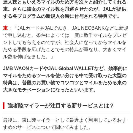
達人技ともいえるマイルのため方を次々と紹介してくれる
東。さらに彼女のマイル数を飛躍させたのが、JALが提供
する各プログラムの新規入会時に付与される特典です。
東
：「JALカードやJALでんき、JAL NEOBANKなどに新規
で申し込むと、条件によっては一度に数千マイルをプレゼ
ントしてもらえるのですが、社会人になってからマイルを
ためる手段を広げたことでその特典が重なり、大きくマイ
ル数を伸ばせました。」
JMB WAONカードやJAL Global WALLETなど、効率的に
マイルをためるツールを使い分ける中で受け取った大型の
特典は、普段のお買い物でコツコツとマイルをためる東の
大きなモチベーションになったといいます。
強者陸マイラーが注目する新サービスとは？
最後に、東に陸マイラーとして最近よく利用しているおす
すめのサービスについて聞いてみました。