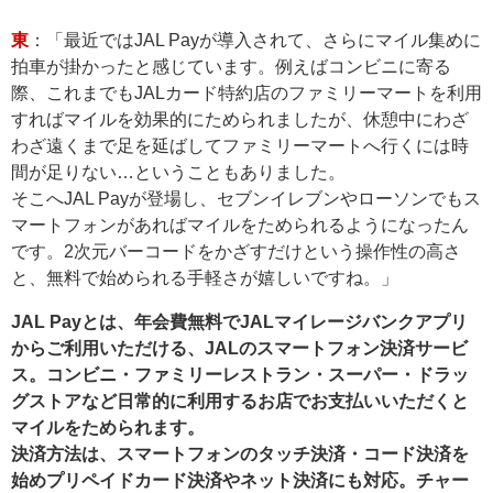
東
：「最近ではJAL Payが導入されて、さらにマイル集めに
拍車が掛かったと感じています。例えばコンビニに寄る
際、これまでもJALカード特約店のファミリーマートを利用
すればマイルを効果的にためられましたが、休憩中にわざ
わざ遠くまで足を延ばしてファミリーマートへ行くには時
間が足りない…ということもありました。
そこへJAL Payが登場し、セブンイレブンやローソンでもス
マートフォンがあればマイルをためられるようになったん
です。2次元バーコードをかざすだけという操作性の高さ
と、無料で始められる手軽さが嬉しいですね。」
JAL Payとは、年会費無料でJALマイレージバンクアプリ
からご利用いただける、JALのスマートフォン決済サービ
ス。コンビニ・ファミリーレストラン・スーパー・ドラッ
グストアなど日常的に利用するお店でお支払いいただくと
マイルをためられます。
決済方法は、スマートフォンのタッチ決済・コード決済を
始めプリペイドカード決済やネット決済にも対応。チャー