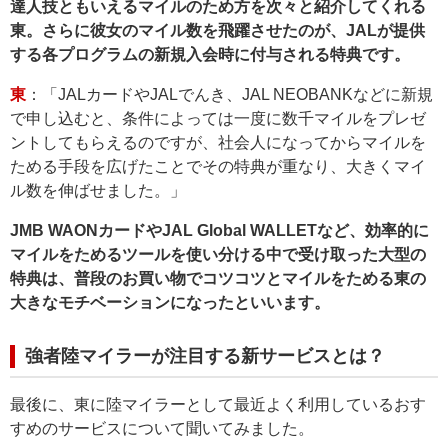
達人技ともいえるマイルのため方を次々と紹介してくれる
東。さらに彼女のマイル数を飛躍させたのが、JALが提供
する各プログラムの新規入会時に付与される特典です。
東
：「JALカードやJALでんき、JAL NEOBANKなどに新規
で申し込むと、条件によっては一度に数千マイルをプレゼ
ントしてもらえるのですが、社会人になってからマイルを
ためる手段を広げたことでその特典が重なり、大きくマイ
ル数を伸ばせました。」
JMB WAONカードやJAL Global WALLETなど、効率的に
マイルをためるツールを使い分ける中で受け取った大型の
特典は、普段のお買い物でコツコツとマイルをためる東の
大きなモチベーションになったといいます。
強者陸マイラーが注目する新サービスとは？
最後に、東に陸マイラーとして最近よく利用しているおす
すめのサービスについて聞いてみました。