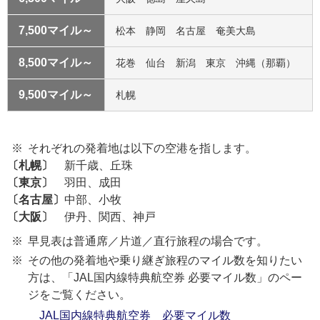
7,500マイル～
松本 静岡 名古屋 奄美大島
8,500マイル～
花巻 仙台 新潟 東京 沖縄（那覇）
9,500マイル～
札幌
それぞれの発着地は以下の空港を指します。
〔札幌〕
新千歳、丘珠
〔東京〕
羽田、成田
〔名古屋〕
中部、小牧
〔大阪〕
伊丹、関西、神戸
早見表は普通席／片道／直行旅程の場合です。
その他の発着地や乗り継ぎ旅程のマイル数を知りたい
方は、「JAL国内線特典航空券 必要マイル数」のペー
ジをご覧ください。
JAL国内線特典航空券 必要マイル数