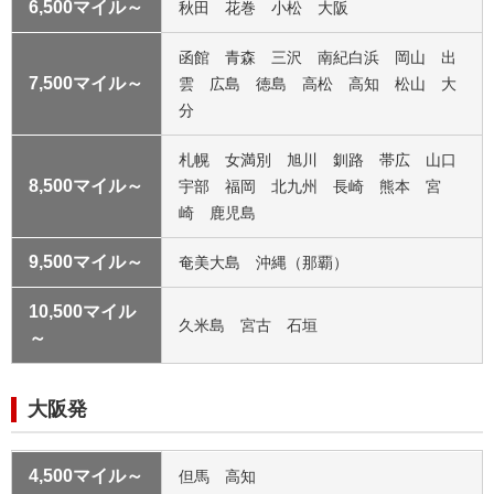
6,500マイル～
秋田 花巻 小松 大阪
函館 青森 三沢 南紀白浜 岡山 出
7,500マイル～
雲 広島 徳島 高松 高知 松山 大
分
札幌 女満別 旭川 釧路 帯広 山口
8,500マイル～
宇部 福岡 北九州 長崎 熊本 宮
崎 鹿児島
9,500マイル～
奄美大島 沖縄（那覇）
10,500マイル
久米島 宮古 石垣
～
大阪発
4,500マイル～
但馬 高知