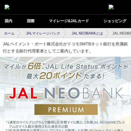
国内
国際
マイレージ&JALカード
ショッピング
ホーム
JALマイレージバンク
JAL NEOBANKとは
JAL NEO
JALペイメント・ポート株式会社がドコモSMTBネット銀行を所属銀
行とする銀行代理業者としてご案内しています。
JAL NEOBANKプレミアム