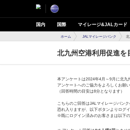
国内
国際
マイレージ&JALカード
ホーム
JALマイレージバンク
北
北九州空港利用促進を
本アンケートは2024年4月～9月に
アンケートへのご協力をよろしくお願
（回答時間の目安は8分となります）
こちらのご回答はJALマイレージバン
恐れ入りますが、以下ボタンよりログ
※既にログイン済みのお客さまは以下