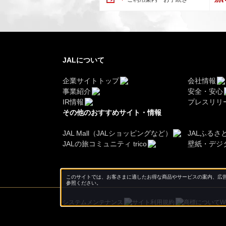
JALについて
企業サイトトップ
会社情報
事業紹介
安全・安心
IR情報
プレスリリ
その他のおすすめサイト・情報
JAL Mall（JALショッピングなど）
JALふるさ
JALの旅コミュニティ trico
壁紙・デジ
このサイトでは、お客さまに適したお得な商品やサービスの案内、広告
参照ください。
システムメンテナンス
サイト利用規約
商標について
W