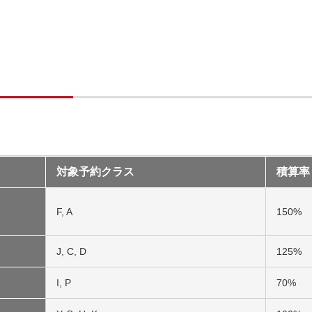
対象予約クラス
積算率
F, A
150%
J, C, D
125%
I, P
70%