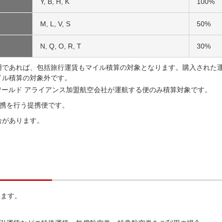
Y, B, H, K
100%
M, L, V, S
50%
N, Q, O, R, T
30%
用であれば、包括旅行運賃もマイル積算の対象となります。購入された
イル積算の対象外です。
ワールド アライアンス加盟航空会社が運航する便のみ積算対象です。
携を行う提携便です。
合があります。
ります。