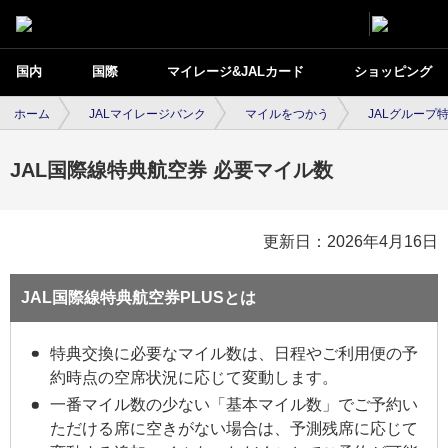
国内
国際
マイレージ&JALカード
ショッピング
ホーム
JALマイレージバンク
マイルをつかう
JALグループ
JAL国際線特典航空券 必要マイル数
更新日：2026年4月16日
JAL国際線特典航空券PLUSとは
特典交換に必要なマイル数は、日程やご利用便の予
約時点の空席状況に応じて変動します。
一番マイル数の少ない「基本マイル数」でご予約い
ただける席に空きがない場合は、予測残席に応じて