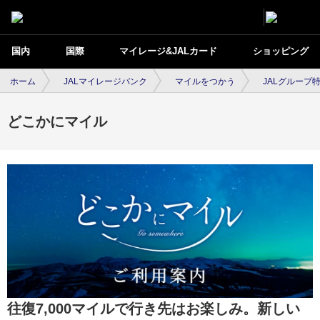
国内
国際
マイレージ&JALカード
ショッピング
ホーム
JALマイレージバンク
マイルをつかう
JALグループ
どこかにマイル
往復7,000マイルで行き先はお楽しみ。新しい