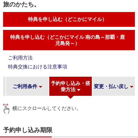
旅のかたち。
特典を申し込む（どこかにマイル）
特典を申し込む（どこかにマイル 南の島～那覇・鹿
児島発～）
ご利用方法
特典交換における注意事項
・
予約申し込み・搭
ご利用条件
変更・払い戻し
乗方法
横にスクロールしてください。
予約申し込み期限