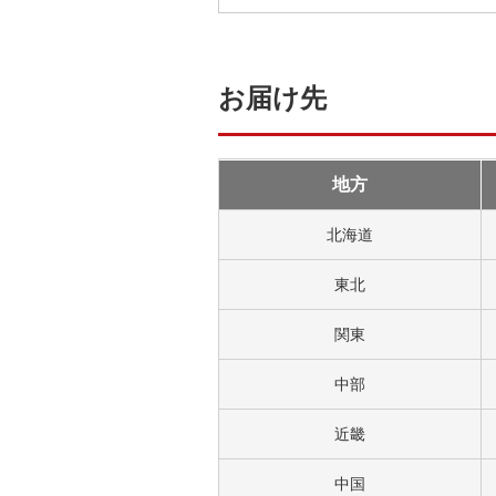
お届け先
地方
北海道
東北
関東
中部
近畿
中国