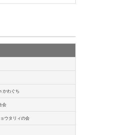
n かわぐち
合会
ョウタリィの会