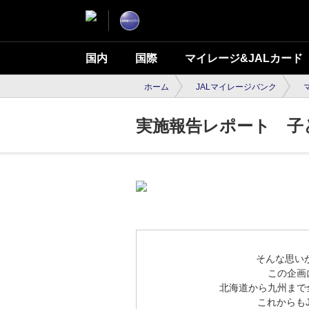
国内
国際
マイレージ&JALカード
ホーム
JALマイレージバンク
実施報告レポート 子
そんな思い
この企画
北海道から九州まで
これからも