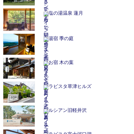
塩の湯温泉 蓮月
湯宿 季の庭
お宿 木の葉
ラビスタ草津ヒルズ
ルシアン旧軽井沢