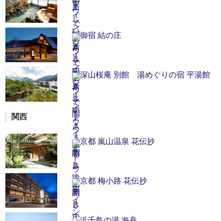
御宿 結の庄
深山桜庵 別館 湯めぐりの宿 平湯館
関西
京都 嵐山温泉 花伝抄
京都 梅小路 花伝抄
浜千鳥の湯 海舟