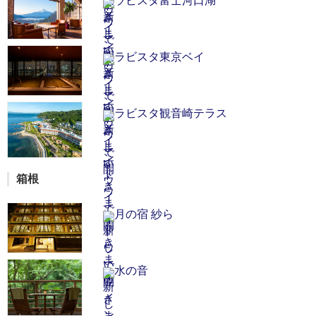
ラビスタ富士河口湖
ラビスタ東京ベイ
ラビスタ観音崎テラス
箱根
月の宿 紗ら
水の音