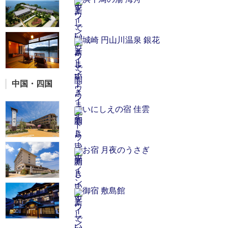
城崎 円山川温泉 銀花
中国・四国
いにしえの宿 佳雲
お宿 月夜のうさぎ
御宿 敷島館