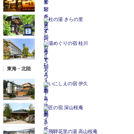
杜の湯 きらの里
湯めぐりの宿 桂川
東海・北陸
いにしえの宿 伊久
匠の宿 深山桜庵
飛騨花里の湯 高山桜庵