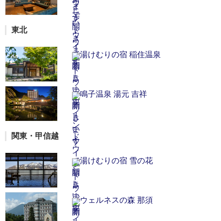
東北
湯けむりの宿 稲住温泉
鳴子温泉 湯元 吉祥
関東・甲信越
湯けむりの宿 雪の花
ウェルネスの森 那須