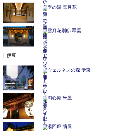
季の湯 雪月花
雪月花別邸 翠雲
伊豆
ウェルネスの森 伊東
淘心庵 米屋
湯回廊 菊屋