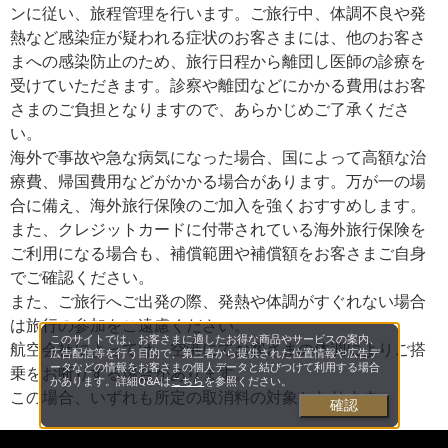
ンに従い、旅程管理を行います。ご旅行中、体調不良や発
熱など感染症が疑われる症状のお客さまには、他のお客さ
まへの感染防止のため、旅行日程から離団し医師の診療を
受けていただきます。診察や離団などにかかる費用はお客
さまのご負担となりますので、あらかじめご了承くださ
い。
海外で事故や急な病気になった場合、国によって高額な治
療費、帰国費用などがかかる場合があります。万が一の場
合に備え、海外旅行保険のご加入を強くおすすめします。
また、クレジットカードに付帯されている海外旅行保険を
ご利用になる場合も、補償範囲や補償額をお客さまご自身
でご確認ください。
また、ご旅行へご出発の際、発熱や体調がすぐれない場合
は旅行の参加をご遠慮ください。
このサイトでは、お客さまに適したお得な商品やサービスの案内、
航空会社によっては、空港にてお客さまの体調によりご搭
広告配信等を行う目的で、第三者から提供された位置情報や広告デ
ータなどの情報をお客さまの個人データと結びつけて利用する場合
乗をお断りする場合があります。
があります。詳細Q&Aは
こちら
を参照ください。
この場合、いずれも所定の取消料の対象となります。
確認