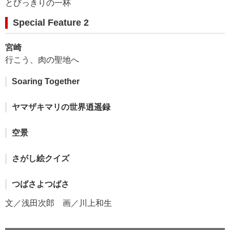
とびっきりの一杯
Special Feature 2
宮崎
行こう、肉の聖地へ
Soaring Together
ヤマザキマリの世界逍遥録
空景
さがし絵クイズ
つばさよつばさ
文／浅田次郎 画／川上和生