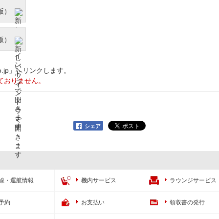
際版）
内版）
co.jp」へリンクします。
ておりません。
シェア
線・運航情報
機内サービス
ラウンジサービス
予約
お支払い
領収書の発行