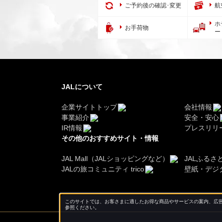
ご予約後の確認･変更
航
ホ
お手荷物
ー
JALについて
企業サイトトップ
会社情報
事業紹介
安全・安心
IR情報
プレスリリ
その他のおすすめサイト・情報
JAL Mall（JALショッピングなど）
JALふるさ
JALの旅コミュニティ trico
壁紙・デジ
このサイトでは、お客さまに適したお得な商品やサービスの案内、広告
参照ください。