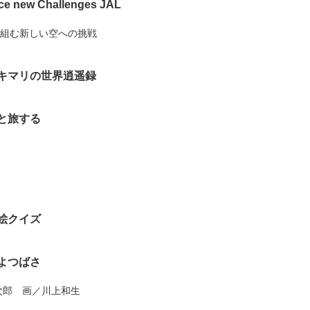
e new Challenges JAL
り組む新しい空への挑戦
キマリの世界逍遥録
と旅する
絵クイズ
よつばさ
次郎 画／川上和生