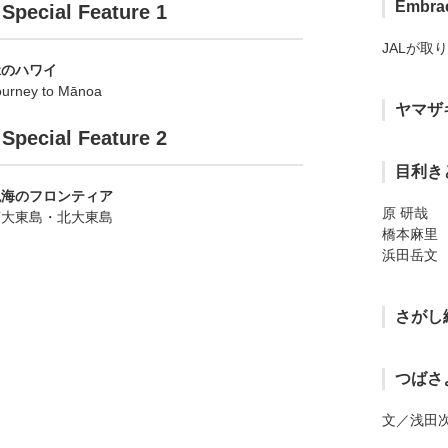
Embrac
Special Feature 1
JALが取
緑のハワイ
ourney to Mānoa
ヤマザ
Special Feature 2
目利き
絶海のフロンティア
原 研哉
南大東島・北大東島
橋本麻里
浜田岳文
さがし
つばさ
文／浅田