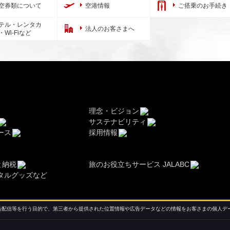
空券類について
空港情報
ご搭乗のお手続き
テル・レンタカ
法人のお客さまへ
・Wi-Fiなど
理念・ビジョン
サステナビリティ
ース
採用情報
と納税
旅のお役立ちサービス JALABC
タルグッズなど
配信等を行う目的で、第三者から提供された位置情報や広告データなどの情報をお客さまの個人デー