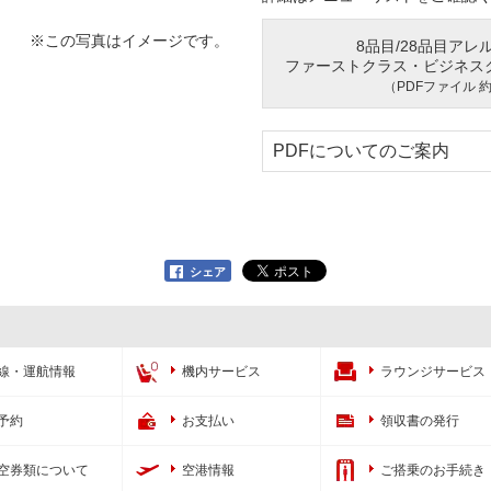
※この写真はイメージです。
8品目/28品目アレ
ファーストクラス・ビジネス
（PDFファイル 約
PDFについてのご案内
シェア
線・運航情報
機内サービス
ラウンジサービス
予約
お支払い
領収書の発行
空券類について
空港情報
ご搭乗のお手続き