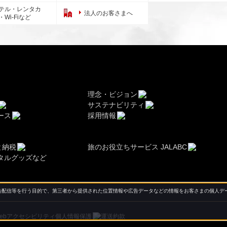
テル・レンタカ
法人のお客さまへ
・Wi-Fiなど
理念・ビジョン
サステナビリティ
ース
採用情報
と納税
旅のお役立ちサービス JALABC
タルグッズなど
配信等を行う目的で、第三者から提供された位置情報や広告データなどの情報をお客さまの個人デー
ebアクセシビリティ
個人情報保護
運送約款