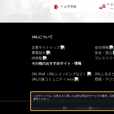
ホ
お手荷物
ー
JALについて
企業サイトトップ
会社情報
事業紹介
安全・安心
IR情報
プレスリリ
その他のおすすめサイト・情報
JAL Mall（JALショッピングなど）
JALふるさ
JALの旅コミュニティ trico
壁紙・デジ
このサイトでは、お客さまに適したお得な商品やサービスの案内、広告
参照ください。
システムメンテナンス
サイト利用規約
商標について
W