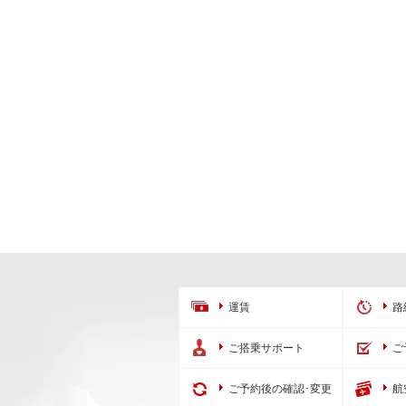
運賃
路
ご搭乗サポート
ご
ご予約後の確認･変更
航