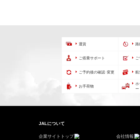
運賃
路
ご搭乗サポート
ご
ご予約後の確認･変更
航
ホ
お手荷物
ー
JALについて
企業サイトトップ
会社情報