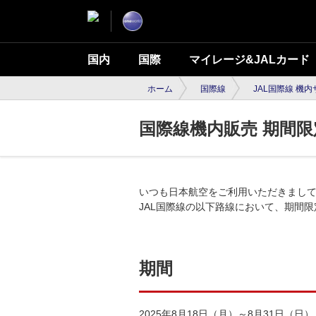
国内
国際
マイレージ&JALカード
ホーム
国際線
JAL国際線 機
国際線機内販売 期間
いつも日本航空をご利用いただきまし
JAL国際線の以下路線において、期間
期間
2025年8月18日（月）～8月31日（日