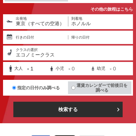
その他の旅程はこちら
出発地
到着地
東京（すべての空港）
ホノルル
行きの日付
帰りの日付
クラスの選択
エコノミークラス
1
0
0
大人
小児
幼児
×
×
×
運賃カレンダーで前後日を
指定の日付のみ調べる
調べる
検索する