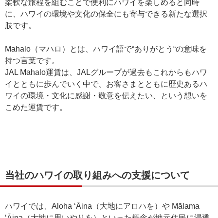
柔軟な旅程を組むことで便利にハワイを楽しめると同時
に、ハワイの環境や文化の保全にも寄与できる新たな選択
肢です。
Mahalo（マハロ）とは、ハワイ語で“ありがとう“の意味を
持つ言葉です。
JAL Mahalo運賃は、JALグループが過去もこれからもハワ
イとともに歩んでいく中で、お客さまとともに歴史あるハ
ワイの環境・文化に感謝・敬意を伝えたい、という想いを
こめた運賃です。
当社のハワイの取り組みへの支援について
ハワイでは、Aloha ʻĀina（⼤地にアロハを）や Mālama
ʻĀina（⼤地に思いやりを）といった概念が地元住⺠に浸透