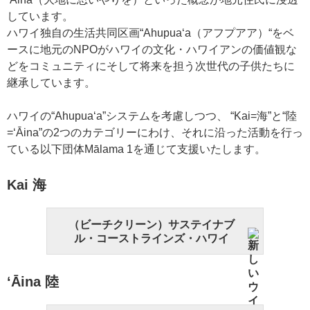
しています。
ハワイ独⾃の⽣活共同区画“Ahupuaʻa（アフプアア）“をベ
ースに地元のNPOがハワイの⽂化・ハワイアンの価値観な
どをコミュニティにそして将来を担う次世代の⼦供たちに
継承しています。
ハワイの“Ahupuaʻa”システムを考慮しつつ、 “Kai=海”と“陸
=ʻĀina”の2つのカテゴリーにわけ、それに沿った活動を⾏っ
ている以下団体Mālama 1を通じて支援いたします。
Kai 海
（ビーチクリーン）サステイナブ
ル・コーストラインズ・ハワイ
ʻĀina 陸