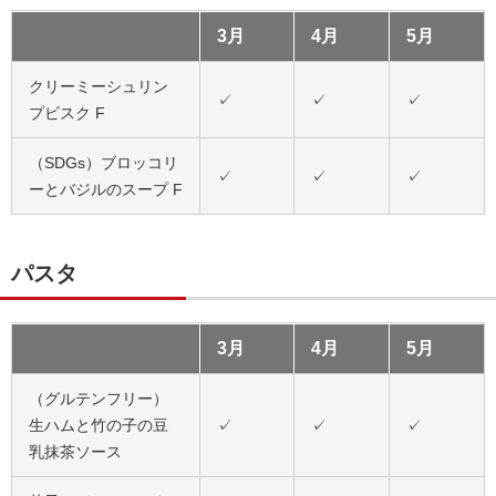
3月
4月
5月
クリーミーシュリン
✓
✓
✓
プビスク F
（SDGs）ブロッコリ
✓
✓
✓
ーとバジルのスープ F
パスタ
3月
4月
5月
（グルテンフリー）
生ハムと竹の子の豆
✓
✓
✓
乳抹茶ソース