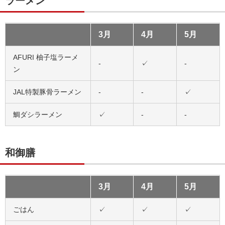
ラーメン
3月
4月
5月
AFURI 柚子塩ラーメ
-
✓
-
ン
JAL特製豚骨ラーメン
-
-
✓
鯛ダシラーメン
✓
-
-
和御膳
3月
4月
5月
ごはん
✓
✓
✓