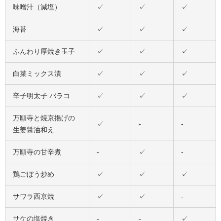
味噌汁（減塩）
✓
✓
✓
海苔
✓
✓
✓
ふんわり厚焼き玉子
✓
✓
✓
白菜ミックス漬
✓
✓
✓
辛子明太子 バラコ
✓
✓
✓
万願寺と焼京揚げの
✓
-
-
生姜醤油和え
万願寺の甘辛煮
-
✓
-
鶏ごぼう炒め
✓
✓
✓
サワラ西京焼
✓
✓
-
サケの塩焼き
-
-
✓