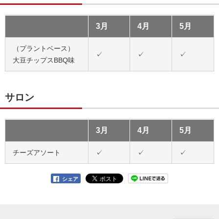
3月
4月
5月
（プラントベース）
✓
✓
✓
大豆チップスBBQ味
サロン
3月
4月
5月
チーズアソート
✓
✓
✓
シェア