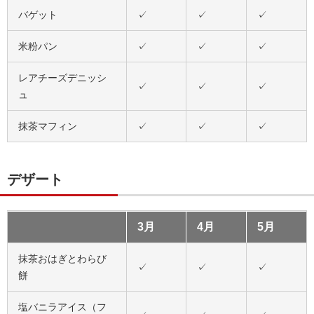
バゲット
✓
✓
✓
米粉パン
✓
✓
✓
レアチーズデニッシ
✓
✓
✓
ュ
抹茶マフィン
✓
✓
✓
デザート
3月
4月
5月
抹茶おはぎとわらび
✓
✓
✓
餅
塩バニラアイス（フ