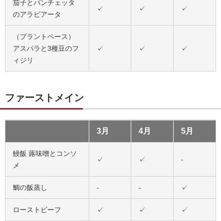
茄子とパンチェッタ
✓
✓
✓
のアラビアータ
（プラントベース）
アスパラと3種豆のフ
✓
✓
✓
ィジリ
ファーストメイン
3月
4月
5月
鰻飯 蕗味噌とコンソ
✓
✓
-
メ
鯛の飯蒸し
-
-
✓
ローストビーフ
✓
✓
✓