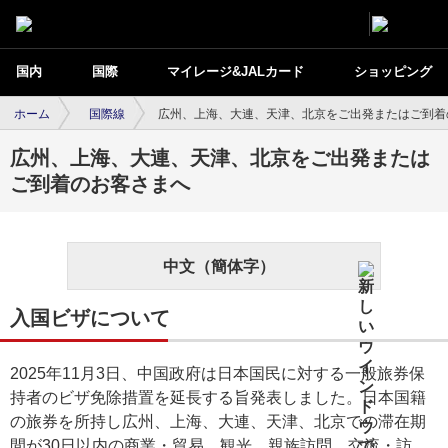
国内
国際
マイレージ&JALカード
ショッピング
ホーム
国際線
広州、上海、大連、天津、北京をご出発またはご到着
広州、上海、大連、天津、北京をご出発または
ご到着のお客さまへ
中文（簡体字）
入国ビザについて
2025年11月3日、中国政府は日本国民に対する一般旅券保
持者のビザ免除措置を延長する旨発表しました。日本国籍
の旅券を所持し広州、上海、大連、天津、北京での滞在期
間が30日以内の商業・貿易、観光、親族訪問、交流・訪