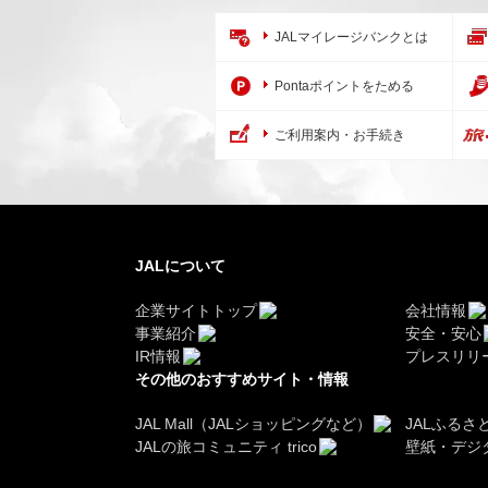
JALマイレージバンクとは
Pontaポイントをためる
ご利用案内・お手続き
JALについて
企業サイトトップ
会社情報
事業紹介
安全・安心
IR情報
プレスリリ
その他のおすすめサイト・情報
JAL Mall（JALショッピングなど）
JALふるさ
JALの旅コミュニティ trico
壁紙・デジ