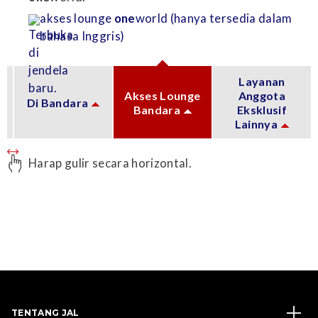
akses lounge
one
world (hanya tersedia dalam
bahasa Inggris)
Layanan
Akses Lounge
Anggota
Di Bandara
Bandara
Eksklusif
Lainnya
Harap gulir secara horizontal.
TENTANG JAL