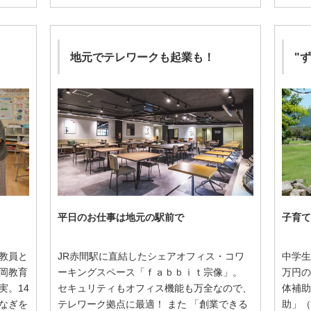
地元でテレワークも起業も！
"
平日のお仕事は地元の駅前で
子育て
教員と
JR赤間駅に直結したシェアオフィス・コワ
中学生
岡教育
ーキングスペース「ｆａｂｂｉｔ宗像」。
万円の
実。14
セキュリティもオフィス機能も万全なので、
体補助
なぎを
テレワーク拠点に最適！ また 「創業できる
助」（