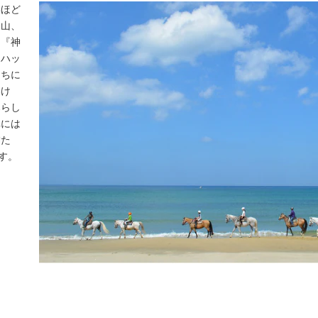
いほど
、山、
「『神
。ハッ
こちに
いけ
暮らし
卓には
満た
す。