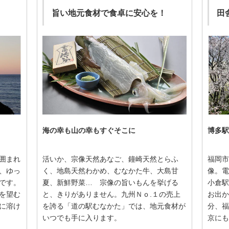
旨い地元食材で食卓に安心を！
田
海の幸も山の幸もすぐそこに
博多駅
囲まれ
活いか、宗像天然あなご、鐘崎天然とらふ
福岡市
、ゆっ
く、地島天然わかめ、むなかた牛、大島甘
像。電
です。
夏、新鮮野菜… 宗像の旨いもんを挙げる
小倉駅
を望む
と、きりがありません。九州Ｎｏ.１の売上
お出か
に溶け
を誇る「道の駅むなかた」では、地元食材が
分、福
いつでも手に入ります。
京にも