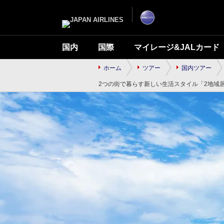
ナ
こ
ビ
こ
ゲ
か
ー
ら
シ
本
ョ
文
ン
で
国内
国際
マイレージ&JALカード
を
す
ス
キ
ッ
ホーム
ツアー
国内ツアー
プ
し
2つの街で暮らす新しい生活スタイル「2地域
て
本
文
へ
移
動
し
ま
す。