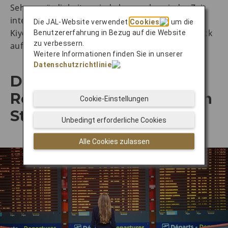
Sehenswürdigkeiten sind aber auch zu jeder Zeit
interessant. Wie wäre es zum Beispiel mit dem
Die JAL-Website verwendet
Cookies
, um die
Kiyomizu-dera-Tempel, von dem Sie einen Ausblick
Benutzererfahrung in Bezug auf die Website
zu verbessern.
auf die gesamte Altstadt genießen?
Weitere Informationen finden Sie in unserer
Datenschutzrichtlinie
.
Die Vorteile einer
Reiseroute mit mehreren
Cookie-Einstellungen
Städten
Unbedingt erforderliche Cookies
Alle Cookies zulassen