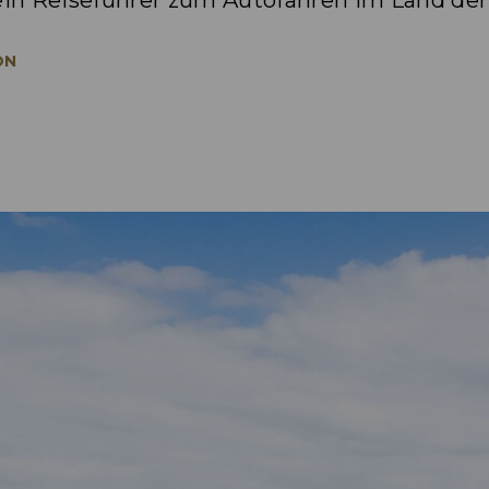
 ein Reiseführer zum Autofahren im Land d
ON