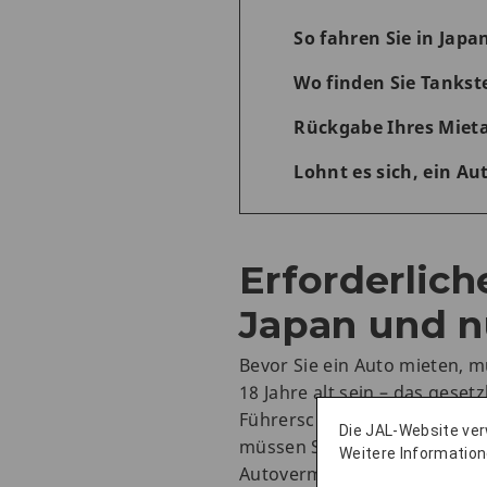
So fahren Sie in Japa
Wo finden Sie Tankste
Rückgabe Ihres Miet
Lohnt es sich, ein Au
Erforderlic
Japan und n
Bevor Sie ein Auto mieten, 
18 Jahre alt sein – das geset
Führerscheinnummer (IDP) au
Die JAL-Website ve
müssen Sie sie vor Ihrem Bes
Weitere Information
Autovermietungen händigen I