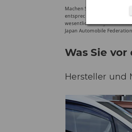
Machen Sie sich bei den Rei
entsprechen die Straßenschil
wesentlichen Regeln erneut 
Japan Automobile Federation 
Was Sie vor
Hersteller und