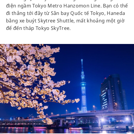
điện ngầm Tokyo Metro Hanzomon Line. Bạn có thể
đi thẳng tới đây từ Sân bay Quốc tế Tokyo, Haneda
bằng xe buýt Skytree Shuttle, mất khoảng một giờ
để đến tháp Tokyo SkyTree.