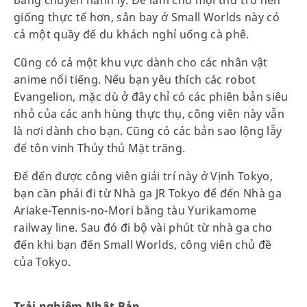
băng chuyền hành lý. Để làm cho mọi thứ trở nên
giống thực tế hơn, sân bay ở Small Worlds này có
cả một quầy để du khách nghỉ uống cà phê.
Cũng có cả một khu vực dành cho các nhân vật
anime nổi tiếng. Nếu bạn yêu thích các robot
Evangelion, mặc dù ở đây chỉ có các phiên bản siêu
nhỏ của các anh hùng thực thụ, công viên này vẫn
là nơi dành cho bạn. Cũng có các bản sao lộng lẫy
để tôn vinh Thủy thủ Mặt trăng.
Để đến được công viên giải trí này ở Vịnh Tokyo,
bạn cần phải đi từ Nhà ga JR Tokyo để đến Nhà ga
Ariake-Tennis-no-Mori bằng tàu Yurikamome
railway line. Sau đó đi bộ vài phút từ nhà ga cho
đến khi bạn đến Small Worlds, công viên chủ đề
của Tokyo.
Trải nghiệm Nhật Bản