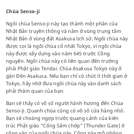
Chùa Senso-ji
Ngôi chùa Senso-ji này tạo thành một phần của
Nhật Bản truyền thống và nằm ở vùng trung tâm
Nhật Bản ở vùng đất Asakusa lịch sử. Ngôi chùa này
được coi là ngôi chùa cổ nhất Tokyo, vì ngôi chùa
này được xây dựng vào năm 645 trước Công
nguyên. Ngôi chùa này có liên quan đến trường
phái Phật giáo Tendai. Chùa Asakusa Tokyo này ở
gần Đền Asakusa. Nếu bạn chỉ có chút ít thời gian ở
Tokyo, hãy nhớ đưa ngôi chùa này vào danh sách
phải thăm quan của bạn.
Bạn sẽ thấy có vô số người hành hương đến Chùa
Senso-ji. Quanh chùa cũng có vô số cửa hàng nhỏ.
Bạn sẽ choáng ngợp trước quang cảnh của kiến
trúc Phật giáo “Cổng Sấm chớp” (Thunder Gate) ở
cổng vào của ngôi chùa này. Cổng này mô phỏng