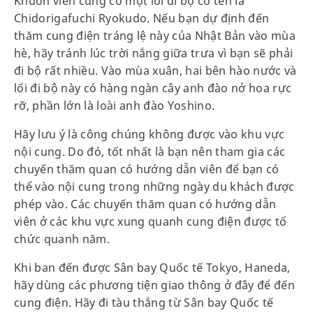
Khuôn viên cũng có một lối đi bộ có tên là
Chidorigafuchi Ryokudo. Nếu bạn dự định đến
thăm cung điện tráng lệ này của Nhật Bản vào mùa
hè, hãy tránh lúc trời nắng giữa trưa vì bạn sẽ phải
đi bộ rất nhiều. Vào mùa xuân, hai bên hào nước và
lối đi bộ này có hàng ngàn cây anh đào nở hoa rực
rỡ, phần lớn là loài anh đào Yoshino.
Hãy lưu ý là công chúng không được vào khu vực
nội cung. Do đó, tốt nhất là bạn nên tham gia các
chuyến thăm quan có hướng dẫn viên để bạn có
thể vào nội cung trong những ngày du khách được
phép vào. Các chuyến thăm quan có hướng dẫn
viên ở các khu vực xung quanh cung điện được tổ
chức quanh năm.
Khi ban đến được Sân bay Quốc tế Tokyo, Haneda,
hãy dùng các phương tiện giao thông ở đây để đến
cung điện. Hãy đi tàu thẳng từ Sân bay Quốc tế