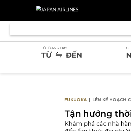
TÔI ĐANG BAY
C
TỪ
ĐẾN
N
FUKUOKA
|
LÊN KẾ HOẠCH 
Tận hưởng thời
Khám phá các nhà hàng