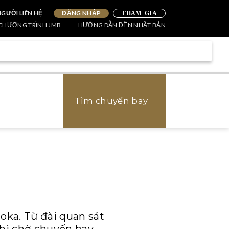
NGƯỜI LIÊN HỆ
ĐĂNG NHẬP
THAM GIA
CHƯƠNG TRÌNH JMB
HƯỚNG DẪN ĐẾN NHẬT BẢN
Tìm chuyến bay
oka. Từ đài quan sát