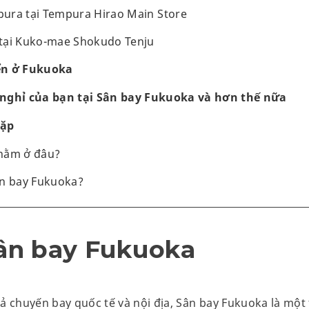
ura tại Tempura Hirao Main Store
tại Kuko-mae Shokudo Tenju
ển ở Fukuoka
nghỉ của bạn tại Sân bay Fukuoka và hơn thế nữa
gặp
nằm ở đâu?
ân bay Fukuoka?
ân bay Fukuoka
cả chuyến bay quốc tế và nội địa, Sân bay Fukuoka là mộ