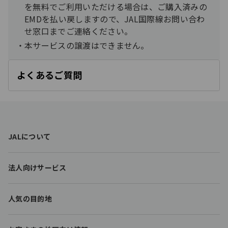
を無料でご利用いただける場合は、ご購入済みの
EMDを払い戻しますので、JAL国際線お問い合わ
せ窓口までご連絡ください。
本サービスの譲渡はできません。​
よくあるご質問
開
く
F
JALについて
o
o
t
法人向けサービス
e
r
l
人気の目的地
i
n
k