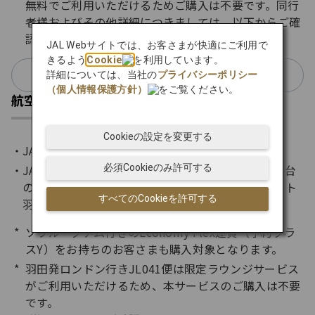
無料でご利用いただけるためご購入は不要です。同行
者様およびその他詳細につきましては、以下からご確
認ください。
JAL Webサイトでは、お客さまが快適にご利用で
きるよう
Cookie
を利用しています。
会員ステイタス別ご利用基準
詳細については、当社の
プライバシーポリシー
（個人情報保護方針）
をご覧ください。
航空券・路線
Cookieの設定を変更する
JAL国際線航空券*（131で始まる航空券）
JALが運航するJAL便名の国際線定期便（JL8000番台
必須Cookieのみ許可する
の運航便を除く）で、以下の空港を出発するフライト​​​
すべてのCookieを許可する
羽田、成田、中部、ホノルル、バンコク
ソウル・グアム行きのEconomy Flex運賃（予約クラ
スY）をお持ちのお客さまも購入対象となります。
羽田発ロンドン行きJL041便は限定ラウンジサービス
がご利用いただけるため、本サービスのご購入は不要
です。