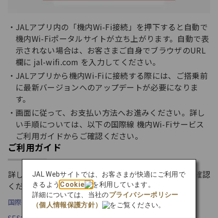
JALアプリ内の「機内Wi-Fi接続」を押下すると自動で
機内Wi-Fiポータルサイトが立ち上がります。自動で表
示されない場合は、お客さまご自身でブラウザのURL
欄に jal-wifi.com を入力してください。
JALアプリから機内Wi-Fiに接続する際には、ご搭乗前
に最新バージョンへのアップデートが必要になりま
す。
画面に従って、お支払い方法へお進みください。詳し
い手順については、以下の国際線 機内Wi-Fiサービス
ご利用ガイドからご確認ください。
ご利用ガイド
詳しいご利用方法は、国際線Wi-Fiご利用ガイドをご確認
JAL Webサイトでは、お客さまが快適にご利用で
ください。
きるよう
Cookie
を利用しています。
詳細については、当社の
プライバシーポリシー
国際線 機内Wi-Fiサービス ご利用ガイド（約 1.7MB）
（個人情報保護方針）
をご覧ください。