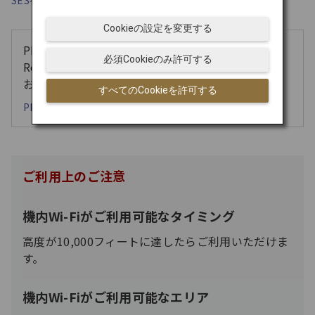
SES社 国際線 機内Wi-Fiサービス ご利用ガイド（約 1.3MB）
Cookieの設定を変更する
PDFファイルをご覧いただく際は、「Adobe
必須Cookieのみ許可する
Reader」が必要です。
お持ちでない方は以下よりご確認ください。
すべてのCookieを許可する
PDFについてのご案内
ご利用上のご注意
機内Wi-Fiがご利用可能なタイミング
高度が10,000フィートに達したらご利用いただけま
す。
機内Wi-Fiがご利用可能なエリア