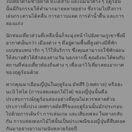
ไปเที่ยวตามชายหาด ทะเลสาบ และแม่น้ำต่าง ๆ ฤดูร้อน
นั้นมีกิจกรรมให้ทำมากมายหลายอย่าง ซึ่งรวมไปถึงการ
เล่นกระดานโต้คลื่น การอาาบแดด การดำน้ำตื้น และการ
ล่องแก่ง
นักท่องเที่ยวส่วนที่เหลือนั้นก็จะมุ่งหน้าไปยังตามภูเขาซึ่งมี
อากาศเย็นกว่า เมืองต่าง ๆ ที่อยู่ตามพื้นที่สูงต่างมีที่พัก
แบบชนบทน่ารัก ๆ ไว้ให้บริการ ซึ่งคุณสามารถใช้พักผ่อน
ให้สบายตัวได้สักสองสามวัน นอกจากนี้ คุณยังจะได้พบกับ
สถานที่ท่องเที่ยวท้องถิ่นต่าง ๆ เพื่อเอาไว้เที่ยวสยบอากาศ
ของฤดูร้อนด้วย
หากคุณมาเยือนญี่ปุ่นในฤดูร้อน มัทสึริ (เทศกาล) หรือฮะ
นะบิ ไทไค (การแสดงดอกไม้ไฟ) ของญี่ปุ่นนั้นคือ
ประสบการณ์ฤดูร้อนสองอย่างที่คุณไม่ควรพลาดด้วย
ประการทั้งปวง เทศกาลมัทสึริของฤดูร้อนนั้นมักประกอบ
ไปด้วยการเต้นรำ การเล่นเกม และเสียงเพลง ในทางกลับ
กัน การแสดงดอกไม้ไฟนั้นเป็นประเพณีของญี่ปุ่นที่สืบทอด
กันมาอย่างยาวนานนับหลายร้อยปี