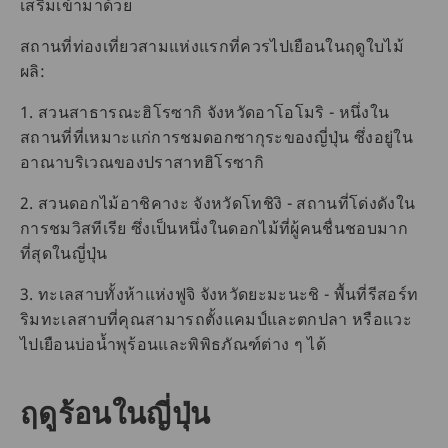
เสริมเข้ามาด้วย
สถานที่ท่องเที่ยวสามแห่งแรกที่ควรไปเยือนในฤดูใบไม้
ผลิ:
1. สวนสาธารณะฮิโรซากิ จังหวัดอาโอโมริ - หนึ่งใน
สถานที่ที่เหมาะแก่การชมดอกซากุระของญี่ปุ่น ซึ่งอยู่ใน
อาณาบริเวณของปราสาทฮิโรซากิ
2. สวนดอกไม้อาชิคางะ จังหวัดโทชิงิ - สถานที่โด่งดังใน
การชมวิสทีเรีย ซึ่งเป็นหนึ่งในดอกไม้ที่ผู้คนชื่นชอบมาก
ที่สุดในญี่ปุ่น
3. ทะเลสาบทั้งห้าแห่งฟูจิ จังหวัดยะมะนะชิ - พื้นที่รีสอร์ท
ริมทะเลสาบที่คุณสามารถตั้งแคมป์และตกปลา หรือแวะ
ไปเยือนบ่อน้ำพุร้อนและพิพิธภัณฑ์ต่าง ๆ ได้
ฤดูร้อนในญี่ปุ่น