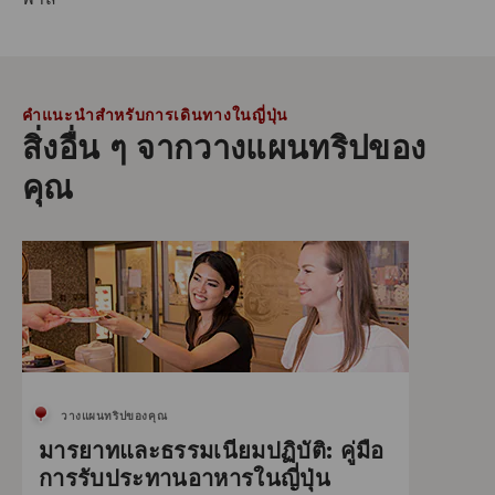
คำแนะนำสำหรับการเดินทางในญี่ปุ่น
สิ่งอื่น ๆ จากวางแผนทริปของ
คุณ
วางแผนทริปของคุณ
มารยาทและธรรมเนียมปฏิบัติ: คู่มือ
การรับประทานอาหารในญี่ปุ่น