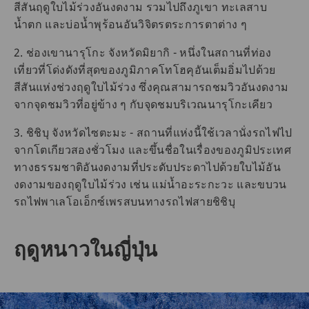
สีสันฤดูใบไม้ร่วงอันงดงาม รวมไปถึงภูเขา ทะเลสาบ
น้ำตก และบ่อน้ำพุร้อนอันวิจิตรตระการตาต่าง ๆ
2. ช่องเขานารุโกะ จังหวัดมิยากิ - หนึ่งในสถานที่ท่อง
เที่ยวที่โด่งดังที่สุดของภูมิภาคโทโฮคุอันเต็มอิ่มไปด้วย
สีสันแห่งช่วงฤดูใบไม้ร่วง ซึ่งคุณสามารถชมวิวอันงดงาม
จากจุดชมวิวที่อยู่ข้าง ๆ กับจุดชมบริเวณนารุโกะเคียว
3. ชิชิบุ จังหวัดไซตะมะ - สถานที่แห่งนี้ใช้เวลานั่งรถไฟไป
จากโตเกียวสองชั่วโมง และขึ้นชื่อในเรื่องของภูมิประเทศ
ทางธรรมชาติอันงดงามที่ประดับประดาไปด้วยใบไม้อัน
งดงามของฤดูใบไม้ร่วง เช่น แม่น้ำอะระกะวะ และขบวน
รถไฟพาเลโอเอ็กซ์เพรสบนทางรถไฟสายชิชิบุ
ฤดูหนาวในญี่ปุ่น