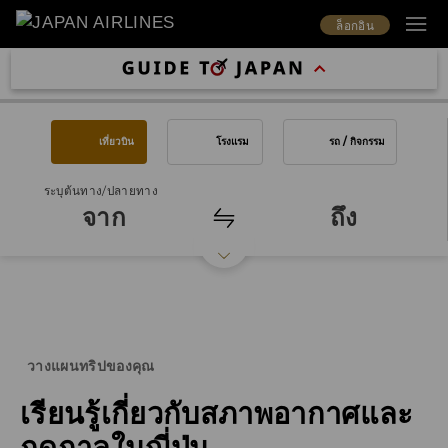
ล็อกอิน
เที่ยวบิน
โรงแรม
รถ / กิจกรรม
ระบุต้นทาง/ปลายทาง
จาก
ถึง
วางแผนทริปของคุณ
เรียนรู้เกี่ยวกับสภาพอากาศและ
ฤดูกาลในญี่ปุ่น