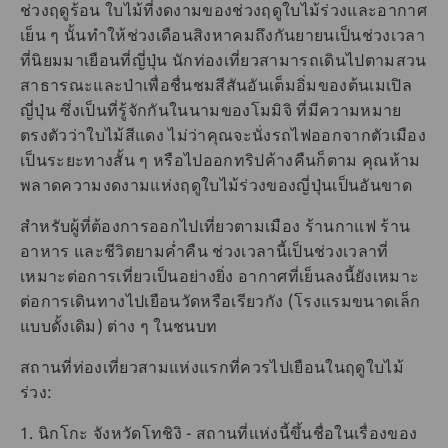
ช่วงฤดูร้อน ใบไม้ที่งดงามของช่วงฤดูใบไม้ร่วงและอากาศ
เย็น ๆ นั้นทำให้ช่วงเดือนสิงหาคมถึงกันยายนเป็นช่วงเวลา
ที่นิยมมาเยือนที่ญี่ปุ่น นักท่องเที่ยวสามารถเดินไปตามสวน
สาธารณะและป่าเพื่อชื่นชมสีสันอันเต็มอิ่มของต้นเมเปิล
ญี่ปุ่น ซึ่งเป็นที่รู้จักกันในนามของโมมิจิ ที่มีความหมาย
ตรงตัวว่าใบไม้สีแดง ไม่ว่าคุณจะนั่งรถไฟออกจากตัวเมือง
เป็นระยะทางสั้น ๆ หรือไปออกทริปค้างคืนก็ตาม คุณห้าม
พลาดความงดงามแห่งฤดูใบไม้ร่วงของญี่ปุ่นเป็นอันขาด
สำหรับผู้ที่ต้องการออกไปเที่ยวตามเมือง ร้านกาแฟ ร้าน
อาหาร และชีวิตยามค่ำคืน ช่วงเวลานี้เป็นช่วงเวลาที่
เหมาะต่อการเที่ยวเป็นอย่างยิ่ง อากาศที่เย็นลงนี้ยังเหมาะ
ต่อการเดินทางไปเยือนวัดหรือเรียวกัง (โรงแรมขนาดเล็ก
แบบดั้งเดิม) ต่าง ๆ ในชนบท
สถานที่ท่องเที่ยวสามแห่งแรกที่ควรไปเยือนในฤดูใบไม้
ร่วง:
1. นิกโกะ จังหวัดโทชิงิ - สถานที่แห่งนี้ขึ้นชื่อในเรื่องของ