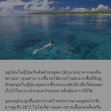
ฤดูร้อนในญี่ปุ่นเริ่มต้นด้วยฤดูฝน (มิถุนายน) หากคุณลืม
พกร่มมา คุณสามารถซื้อร่มได้ตามร้านสะดวกซื้อที่มีอยู่
ทั่วทุกมุมในญี่ปุ่น คุณควรซื้อร่มแบบพับได้ เพื่อให้คุณพก
เก็บไว้ในกระเป๋าและควักออกมาเมื่อต้องการใช้ได้
อุณหภูมิจะสูงขึ้นอย่างรวดเร็วหลังจากผ่านฤดูฝนไป ซึ่ง
อาจสูงถึง 28°C ในโตเกียว คุณควรสวมเสื้อแขนสั้นหรือ