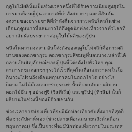
ฤดูใบไม้ผลินั้นเป็นช่วงเวลาหนึ่งที่ได้รับความนิยมสูงสุดใน
การมาเยือนญี่ปุ่น อากาศที่กำลังสบาย ๆ และสีสันอัน
งดงามของธรรมชาติที่กำลังตื่นจากการหลับใหลในช่วง
เดือนฤดูหนาวที่แสนยาวได้ดึงดูดนักท่องเที่ยวจากทั่วโลกที่
อยากสัมผัสบรรยากาศฤดูใบไม้ผลิของญี่ปุ่น
หนึ่งในความงดงามอันโด่งดังของฤดูใบไม้ผลิก็คือการผลิ
บานของดอกซากุระ ดอกซากุระสีชมพูที่บอบบางเหล่านี้ได้
กลายเป็นสัญลักษณ์ของญี่ปุ่นที่โด่งดังไปทั่วโลก คุณ
สามารถชมดอกซากุระได้เร็วที่สุดในเดือนมกราคมในโอ
กินาวะไปจนถึงเดือนพฤษภาคมในฮอกไกโด อย่างไร
ก็ตาม ไม่ได้มีแค่ดอกซากุระเท่านั้นที่จะกลับมาผลิบาน
ดอกไม้อื่น ๆ อย่างฟูจิ (วิสทีเรีย) และชูริปปุ (ทิวลิป) นั้นก็
ผลิบานในช่วงนี้ของปีด้วยเช่นกัน
ช่วงเวลาการท่องเที่ยวที่จะมีนักท่องเที่ยวคับคั่งมากที่สุดก็
คือช่วงสัปดาห์ทอง (ช่วงปลายเดือนเมษายนถึงต้นเดือน
พฤษภาคม) ซึ่งเป็นช่วงที่จะมีนักท่องเที่ยวภายในประเทศ