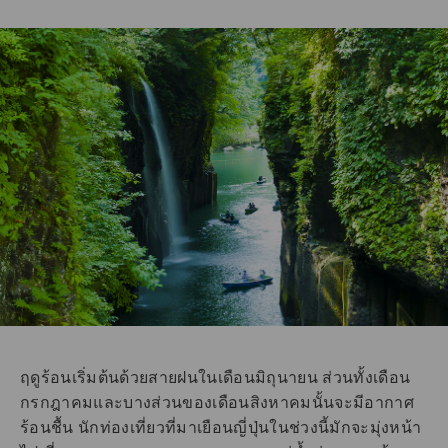
ฤดูร้อนเริ่มต้นด้วยสายฝนในเดือนมิถุนายน ส่วนทั้งเดือน
กรกฎาคมและบางส่วนของเดือนสิงหาคมนั้นจะมีอากาศ
ร้อนชื้น นักท่องเที่ยวที่มาเยือนญี่ปุ่นในช่วงนี้มักจะมุ่งหน้า