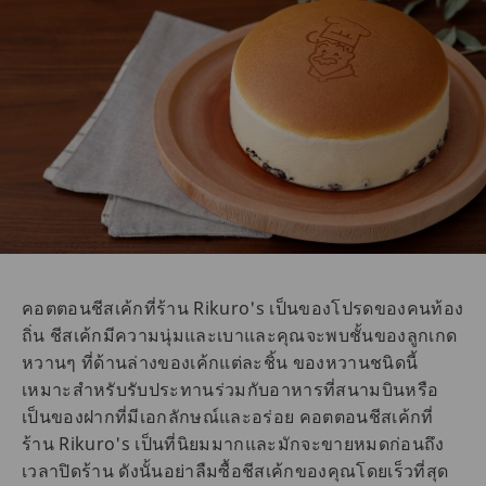
คอตตอนชีสเค้กที่ร้าน Rikuro's เป็นของโปรดของคนท้อง
ถิ่น ชีสเค้กมีความนุ่มและเบาและคุณจะพบชั้นของลูกเกด
หวานๆ ที่ด้านล่างของเค้กแต่ละชิ้น ของหวานชนิดนี้
เหมาะสำหรับรับประทานร่วมกับอาหารที่สนามบินหรือ
เป็นของฝากที่มีเอกลักษณ์และอร่อย คอตตอนชีสเค้กที่
ร้าน Rikuro's เป็นที่นิยมมากและมักจะขายหมดก่อนถึง
เวลาปิดร้าน ดังนั้นอย่าลืมซื้อชีสเค้กของคุณโดยเร็วที่สุด