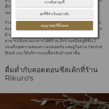
หวาน ซาลาเปาไส้หมูที่ร้าน 551 Horai มีความพิเศษมาก
การตั้งค่าคุกกี้
ที่การทำด้วยมือ แต่อย่ามองข้ามอาหารทะเลที่เป็นซิก
เนเจอร์ของร้านอย่างยากิโซบะ
คุกกี้ที่จำเป็นอย่างยิ่ง
ร้าน 551 Horai มีถึง 2 สาขาในสนามบินอิตามิเพื่อความ
อนุญาตคุกกี้ทั้งหมด
สะดวกของคุณ ร้านหนึ่งอยู่บนชั้นที่ 2 ในอาคารผู้โดยสาร
ด้านทิศใต้ก่อนถึงจุดตรวจสอบความปลอดภัยและคุณ
สามารถนั่งทานอาหารได้ที่ร้าน อีกร้านหนึ่งอยู่ที่ชั้น 2
ก่อนถึงจุดตรวจสอบความปลอดภัย แต่อยู่ในส่วน Central
Block และให้บริการแบบซื้อกลับบ้านเท่านั้น
ดื่มด่ำกับคอตตอนชีสเค้กที่ร้าน
Rikuro's