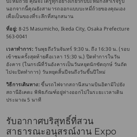
บะหมี่ถ้วย คุณจะได้รู้ทุกอย่างเกี่ยวกับบะหมี่กึ่งสำเร็จรูป
นอกจากนี้คุณยังสามารถออกแบบบะหมี่ถ้วยของคุณเอง
เพื่อเป็นของที่ระลึกที่สนุกสนาน
ที่อยู่:
8-25 Masumicho, Ikeda City, Osaka Prefecture
563-0041
เวลาทำการ:
วันพุธถึงวันจันทร์ 9:30 น. ถึง 16:30 น. (รอบ
เข้าชมครั้งสุดท้ายคือเวลา 15:30 น.) ปิดทำการในวัน
อังคาร (ในกรณีที่วันอังคารเป็นวันหยุดนักขัตฤกษ์ วันถัด
ไปจะปิดทำการ) วันหยุดสิ้นปีจนถึงวันขึ้นปีใหม่
วิธีการเดินทาง:
ขึ้นรถไฟจากสถานีสนามบินอิตามิไปยัง
สถานีอิเคดะ พิพิธภัณฑ์อยู่ห่างออกไปในระยะเวลาเดิน
ประมาณ 5 นาที
รับอากาศบริสุทธิ์ที่สวน
สาธารณะอนุสรณ์งาน Expo