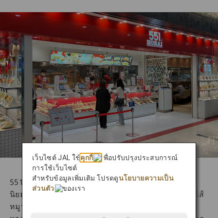
เว็บไซต์ JAL ใช้
คุกกี้
เพื่อปรับปรุงประสบการณ์
การใช้เว็บไซต์
สำหรับข้อมูลเพิ่มเติม โปรดดู
นโยบายความเป็น
551 Horai เป็นหนึ่งในร้านอาหารที่มีชื่อเสียงและเป็นที่
ส่วนตัว
ของเรา
นิยมมากที่สุดในโอซาก้า เมนูเด่นของร้านคือซาลาเปาไส้
หมูหรือบูตะมัน ซึ่งเป็นซาลาเปานึ่งที่มีไส้หมูรสชาติเค็ม