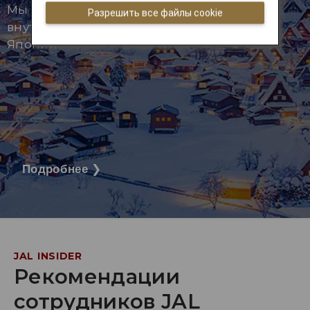
Мы предлагаем специальные тарифы на
Разрешить все файлы cookie
внутренние рейсы более чем в 30 городов
Японии.
Подробнее
❯
JAL INSIDER
Рекомендации
сотрудников JAL