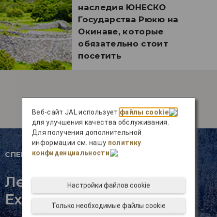
наследия ЮНЕСКО
Государства Рюкю на
Окинаве, которые
обязательно стоит
посетить
Веб-сайт JAL использует
файлы cookie
для улучшения качества обслуживания.
Для получения дополнительной
информации см. нашу
политику
конфиденциальности
.
СПЕЦИАЛЬНОЕ ПРЕДЛОЖЕНИЕ
Летайте с JAL Japan
Настройки файлов cookie
Explorer Pass
Только необходимые файлы cookie