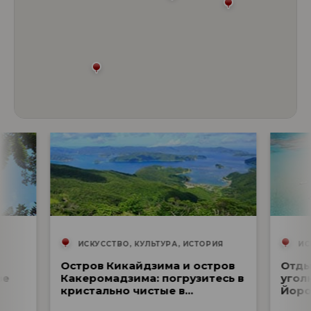
ИСКУССТВО, КУЛЬТУРА, ИСТОРИЯ
ИС
Остров Кикайдзима и остров
Отды
ве
Какеромадзима: погрузитесь в
угол
кристально чистые в...
Йоро