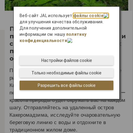
Веб-сайт JAL использует
файлы cookie
для улучшения качества обслуживания.
Побродите по древним
Для получения дополнительной
информации см. нашу
политику
поселениям на Какеромадзиме и
конфиденциальности
.
совершите экскурсию на каяках
по морским просторам вокруг
острова.
Настройки файлов cookie
Посетите лучшие в Японии яркие коралловые
Только необходимые файлы cookie
рифы на мелководье вокруг острова
Кикайдзима. Вас ждут не только интересные
Разрешить все файлы cookie
пешие экскурсии по историческим деревням ー
красота природы будет окружать вас на каждом
шагу. Отправляйтесь на удаленный остров
Какеромадзима, исследуйте очаровательную
береговую линию с воды и отдохните в
традиционном жилом доме.