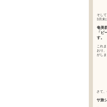
そして
3月末
奄美
「ビ
す。
これま
おり、
がしま
さて、
サ旅