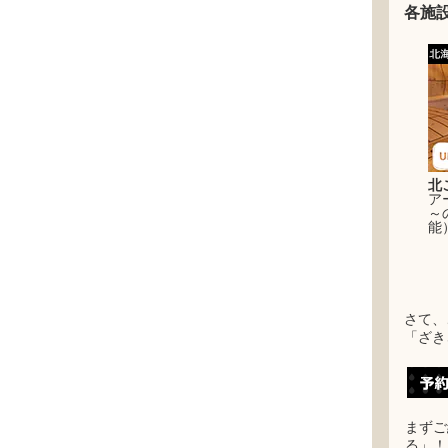
各施
北
ア
～
能
さて、
「ざき
まずご
る」！