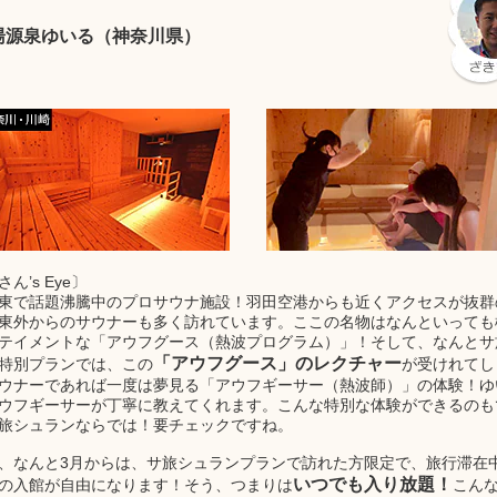
湯源泉ゆいる（神奈川県）
ん’s Eye〕
東で話題沸騰中のプロサウナ施設！羽田空港からも近くアクセスが抜群
東外からのサウナーも多く訪れています。ここの名物はなんといっても
テイメントな「アウフグース（熱波プログラム）」！そして、なんとサ
「アウフグース」のレクチャー
特別プランでは、この
が受けれてし
ウナーであれば一度は夢見る「アウフギーサー（熱波師）」の体験！ゆ
ウフギーサーが丁寧に教えてくれます。こんな特別な体験ができるのも
旅シュランならでは！要チェックですね。
、なんと3月からは、サ旅シュランプランで訪れた方限定で、旅行滞在
いつでも入り放題！
の入館が自由になります！そう、つまりは
こん