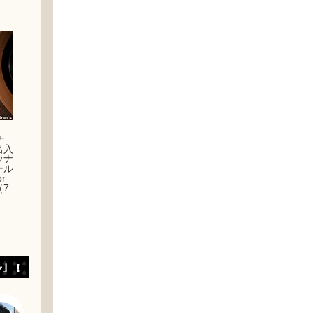
！
ナ
呂入
ウナ
ール
r
7