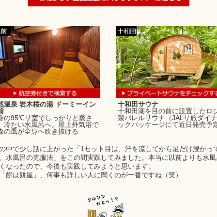
然温泉 岩木桜の湯 ドーミーイン
十和田サウナ
前
十和田湖を目の前に設置したロ
巻の95℃サ室でしっかりと蒸さ
製バレルサウナ（JALサ旅ダイ
、冷たい水風呂へ。屋上外気浴で
ックパッケージにて近日発売予
森の風が全身へ吹き抜ける
の中で少し話に上がった「1セット目は、汗を流してから足だけ浸かっ
、水風呂の克服法」をこの間実践してみました。本当に以前よりも水風
くなったので、今後も実践してみようと思います。
「餅は餅屋」、何事も詳しい人に聞くのが一番ですね（笑）