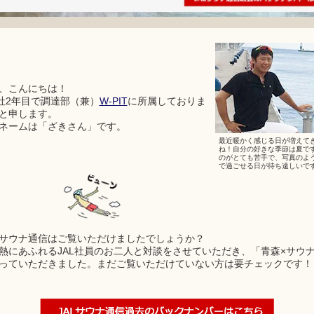
、こんにちは！
入社2年目で調達部（兼）
W-PIT
に所属しておりま
と申します。
ネームは「ざきさん」です。
最近暖かく感じる日が増えて
ね！自分の好きな季節は夏で
のがとても苦手で、写真のよ
で過ごせる日が待ち遠しいで
サウナ通信はご覧いただけましたでしょうか？
熱にあふれるJAL社員のお二人と対談をさせていただき、「青森×サウ
っていただきました。まだご覧いただけていない方は要チェックです！