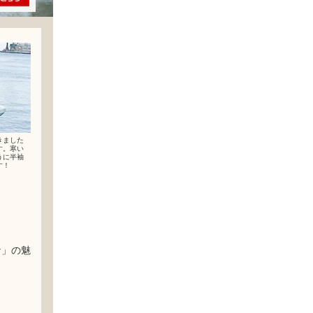
きました
す。寒い
うに半袖
す！
ナ」の魅