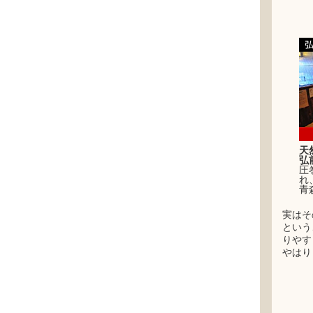
天
弘
圧
れ
青
実はそ
という
りやす
やはり