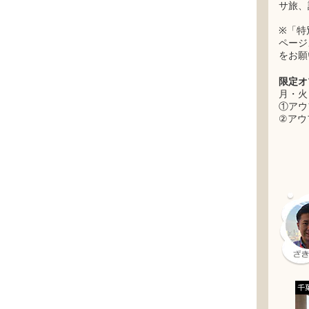
サ旅、
※「特
ページ
をお願
限定オ
月・火
①アウ
②アウ