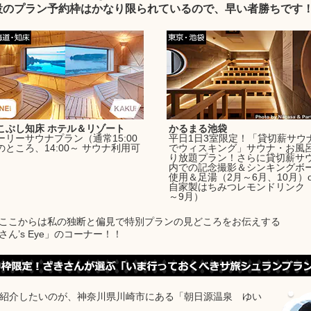
設のプラン予約枠はかなり限られているので、早い者勝ちです
こぶし知床 ホテル＆リゾート
かるまる池袋
ーリーサウナプラン（通常15:00
平日1日3室限定！「貸切薪サウ
のところ、14:00～ サウナ利用可
でウィスキング」サウナ・お風
）
り放題プラン！さらに貸切薪サ
内での記念撮影＆シンキングボ
使用＆足湯（2月～6月、10月）o
自家製はちみつレモンドリンク（
～9月）
ここからは私の独断と偏見で特別プランの見どころをお伝えする
さん’s Eye」のコーナー！！
紹介したいのが、神奈川県川崎市にある「朝日源温泉 ゆい