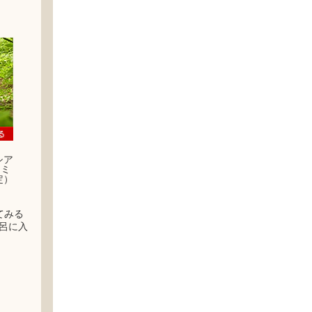
シア
ナミ
定）
てみる
呂に入