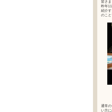
皆さま
昨年1
紹介す
のこと
通常の
い方に