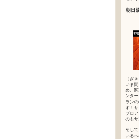
朝日
〔ざきさ
いま関
め、関
ンター
ランの
す！サ
プロア
のもサ
そして
いるへ