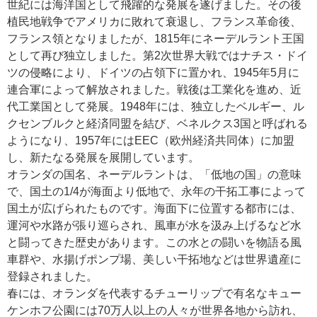
世紀には海洋国として飛躍的な発展を遂げました。その後
植民地戦争でアメリカに敗れて衰退し、フランス革命後、
フランス領となりましたが、1815年にネーデルラント王国
として再び独立しました。第2次世界大戦ではナチス・ドイ
ツの侵略により、ドイツの占領下に置かれ、1945年5月に
連合軍によって解放されました。戦後は工業化を進め、近
代工業国として発展。1948年には、独立したベルギー、ル
クセンブルクと経済同盟を結び、ベネルクス3国と呼ばれる
ようになり、1957年にはEEC（欧州経済共同体）に加盟
し、新たなる発展を展開しています。
オランダの国名、ネーデルラントは、「低地の国」の意味
で、国土の1/4が海面より低地で、永年の干拓工事によって
国土が広げられたものです。海面下に位置する都市には、
運河や水路が張り巡らされ、風車が水を汲み上げるなど水
と闘ってきた歴史があります。この水との闘いを物語る風
車群や、水揚げポンプ場、美しい干拓地などは世界遺産に
登録されました。
春には、オランダを代表するチューリップで有名なキュー
ケンホフ公園には70万人以上の人々が世界各地から訪れ、