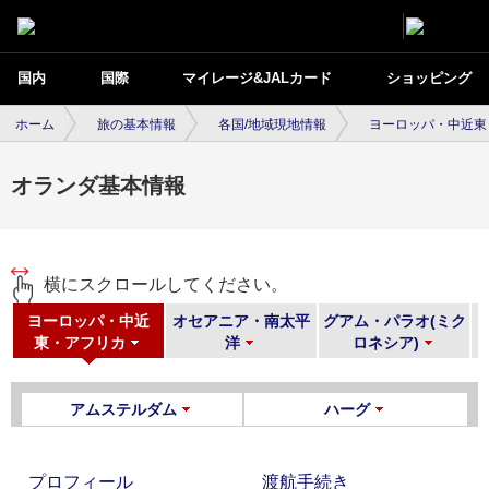
国内
国際
マイレージ&JALカード
ショッピング
ホーム
旅の基本情報
各国/地域現地情報
ヨーロッパ・中近東
オランダ基本情報
横にスクロールしてください。
・
ヨーロッパ・中近
オセアニア・南太平
グアム・パラオ(ミク
東・アフリカ
洋
ロネシア)
アムステルダム
ハーグ
プロフィール
渡航手続き