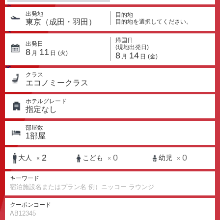
出発地
目的地
東京（成田・羽田）
目的地を選択してください。
帰国日
出発日
(現地出発日)
8
11
月
日
(火)
8
14
月
日
(金)
クラス
エコノミークラス
ホテルグレード
指定なし
部屋数
1
部屋
2
0
0
大人
こども
幼児
×
×
×
キーワード
クーポンコード