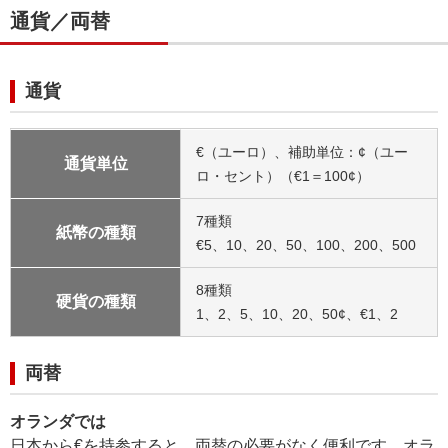
通貨／両替
通貨
€（ユーロ）、補助単位：¢（ユー
通貨単位
ロ・セント）（€1＝100¢）
7種類
紙幣の種類
€5、10、20、50、100、200、500
8種類
硬貨の種類
1、2、5、10、20、50¢、€1、2
両替
オランダでは
日本から€を持参すると、両替の必要がなく便利です。オラ