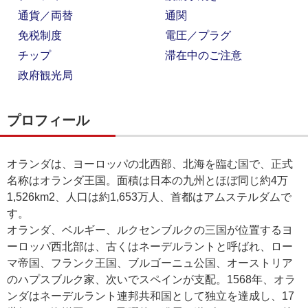
通貨／両替
通関
免税制度
電圧／プラグ
チップ
滞在中のご注意
政府観光局
プロフィール
オランダは、ヨーロッパの北西部、北海を臨む国で、正式
名称はオランダ王国。面積は日本の九州とほぼ同じ約4万
1,526km2、人口は約1,653万人、首都はアムステルダムで
す。
オランダ、ベルギー、ルクセンブルクの三国が位置するヨ
ーロッパ西北部は、古くはネーデルラントと呼ばれ、ロー
マ帝国、フランク王国、ブルゴーニュ公国、オーストリア
のハプスブルク家、次いでスペインが支配。1568年、オラ
ンダはネーデルラント連邦共和国として独立を達成し、17