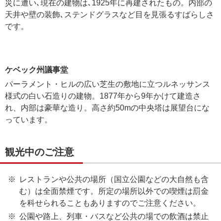
災に遭い､現在の建物は､1925年に再建されたもの。内部の
天井や壁の装飾､ステンドグラスなど目を見張るすばらしさ
です。
ケベック州議事堂
パーラメント・ヒルの広い芝生の敷地に立つルネッサンス
様式の白い石造りの建物。1877年から9年かけて建造さ
れ、内部は豪華な造り。高さ約50mの中央塔は展望台にな
っています。
観光中のご注意
レストランや公共の場所（国立公園などの大自然も含
む）は全面禁煙です。所定の場所以外での喫煙は罰金
を科せられることもありますのでご注意ください。
公園や路上、列車・バスなど公共の場での飲酒は禁止