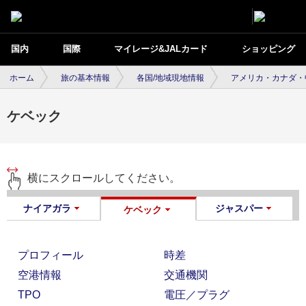
国内
国際
マイレージ&JALカード
ショッピング
ホーム
旅の基本情報
各国/地域現地情報
アメリカ・カナダ・
ケベック
横にスクロールしてください。
ナイアガラ
ジャスパー
ケベック
プロフィール
時差
空港情報
交通機関
TPO
電圧／プラグ