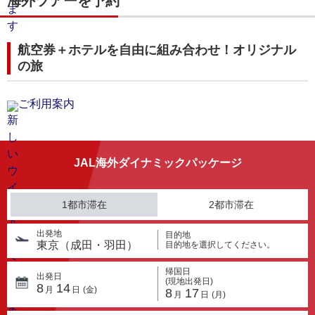
海外ツアーを予約
航空券＋ホテルを自由に組み合わせ！オリジナル
の旅
ご利用案内
JAL海外ダイナミックパッケージ
1都市滞在
2都市滞在
出発地
目的地
東京（成田・羽田）
目的地を選択してください。
帰国日
出発日
(現地出発日)
8
14
月
日
(金)
8
17
月
日
(月)