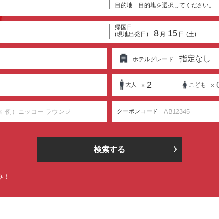
）
目的地
目的地を選択してください。
帰国日
8
15
(現地出発日)
月
日
(土)
指定なし
ホテルグレード
2
大人
こども
×
×
クーポンコード
検索する
み！