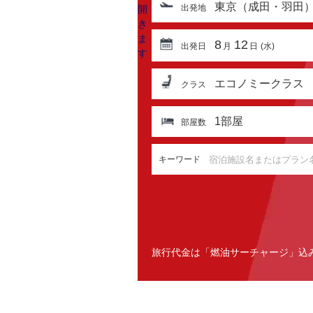
東京（成田・羽田
出発地
8
12
出発日
月
日
(水)
エコノミークラス
クラス
1
部屋
部屋数
キーワード
旅行代金は「燃油サーチャージ」込