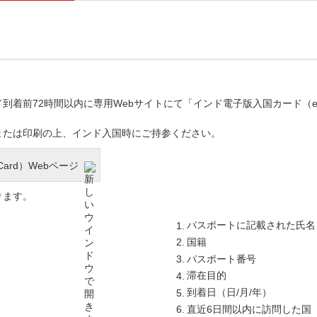
前72時間以内に専用Webサイトにて「インド電子版入国カード（e-Arr
または印刷の上、インド入国時にご持参ください。
Card）Webページ
ります。
パスポートに記載された氏名
国籍
パスポート番号
滞在目的
到着日（日/月/年）
直近6日間以内に訪問した国