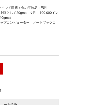
たインド国籍：金の宝飾品（男性：
上限として20gms、女性：100,000イン
0gms）
トップコンピューター（ノートブックコ
！
タカーを予約