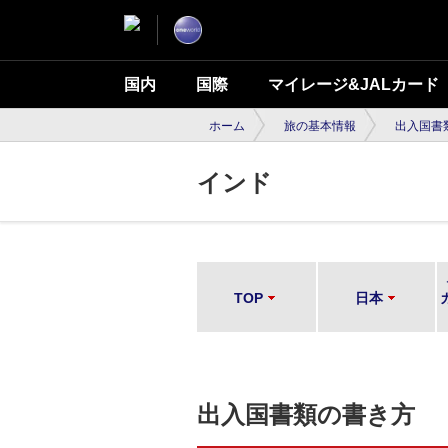
国内
国際
マイレージ&JALカード
ホーム
旅の基本情報
出入国書
インド
TOP
日本
出入国書類の書き方