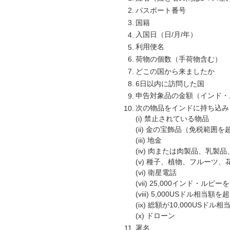
パスポート番号
国籍
入国日（日/月/年）
利用便名
荷物の個数（手荷物含む）
どこの国から来ましたか
6日以内に訪問した国
申告対象品の金額（インド・
次の物品をインドに持ち込み
(i) 禁止されている物品
(ii) 金の宝飾品（免税範囲
(iii) 地金
(iv) 肉または肉製品、乳製
(v) 種子、植物、フルーツ
(vi) 衛星電話
(vii) 25,000インド・ル
(viii) 5,000USドル相当額
(ix) 総額が10,000US
(x) ドローン
署名