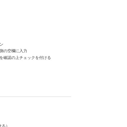
ン
側の空欄に入力
を確認の上チェックを付ける
ける）