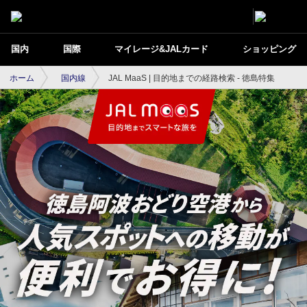
国内
国際
マイレージ&JALカード
ショッピング
ホーム
国内線
JAL MaaS | 目的地までの経路検索 - 徳島特集