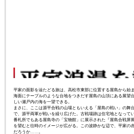
平家の面影を辿たどる旅は、高松市東部に位置する屋島から始
海面にテーブルのような台地をつきだす屋島の山頂にある展望
しい瀬戸内の海を一望できる。
まさに、ここは源平合戦の山場ともいえる「屋島の戦い」の舞
で、源平両軍が戦いを繰り広げた。古戦場跡は住宅地となってい
番札所でもある屋島寺の「宝物館」に展示された『屋島合戦屏
を望むと往時のイメージが広がる。この波静かな辺で、平家の
だろうか……。