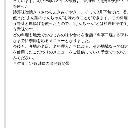
っています。3月中旬のメイン料理は、香川県で消費量が多い、
を使った
鰆蕗味噌焼き（さわらふきみそやき）。そして3月下旬では、香
使った“まん葉のけんちゃん”を味わうことができます。この料
う野菜と厚揚げを使ったもので、“けんちゃん”とは料理用語で“
う意味です。
どの料理も地元でおなじみの味や食材を老舗『料亭二蝶』がア
なまでに季節を彩るメニューとなりました。
今後も、各地の名店、名料理人たちによる、その地域ならでは
を使用したこだわりのメニューをご提供していく予定ですので
みください。
＊夕食：17時以降の出発時間帯