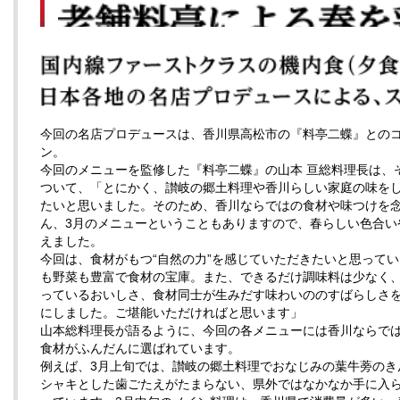
今回の名店プロデュースは、香川県高松市の『料亭二蝶』との
ン。
今回のメニューを監修した『料亭二蝶』の山本 亘総料理長は、
ついて、「とにかく、讃岐の郷土料理や香川らしい家庭の味を
たいと思いました。そのため、香川ならではの食材や味つけを
ん、3月のメニューということもありますので、春らしい色合い
えました。
今回は、食材がもつ“自然の力”を感じていただきたいと思って
も野菜も豊富で食材の宝庫。また、できるだけ調味料は少なく
っているおいしさ、食材同士が生みだす味わいののすばらしさ
にしました。ご堪能いただければと思います」
山本総料理長が語るように、今回の各メニューには香川ならで
食材がふんだんに選ばれています。
例えば、3月上旬では、讃岐の郷土料理でおなじみの葉牛蒡のき
シャキとした歯ごたえがたまらない、県外ではなかなか手に入