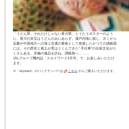
「うどん県。それだけじゃない香川県」とうたうポスターのよう
に、香川の至宝はうどんのみにあらず。瀬戸内海に面し、古くから
近畿や中国地方への海上交通の要衝として発展したかつての讃岐国
には、その歴史と風土が育はぐくんできた“ 手仕事”の伝統文化がた
くさんある。至極の逸品を訪ね、讃岐路へ… … 。
JALグループ機内誌「スカイワード3月号」で、お楽しみいただけ
ます。
※「skyward」のバックナンバーは
こちら
からご購入いただけます。