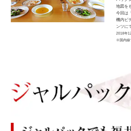
地図を
今回は
機内ビ
ンツに
2018
※国内線