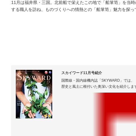
11月は福井県・三国。北前船で栄えたこの地で「船箪笥」を当時
する職人を訪ね、ものづくりへの情熱との「船箪笥」魅力を探っ
スカイワード11月号紹介
国際線・国内線機内誌「SKYWARD」では
歴史と風土に根付いた奥深い文化を紹介しま