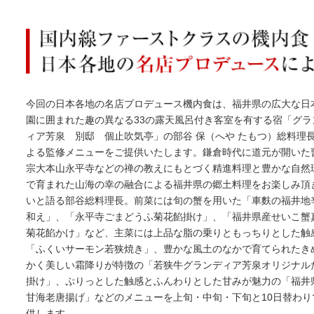
今回の日本各地の名店プロデュース機内食は、福井県の広大な日
園に囲まれた趣の異なる33の露天風呂付き客室を有する宿「グラ
ィア芳泉 別邸 個止吹気亭」の部谷 保（へや たもつ）総料理
よる監修メニューをご提供いたします。鎌倉時代に道元が開いた
宗大本山永平寺などの禅の教えにもとづく精進料理と豊かな自然
で育まれた山海の幸の融合による福井県の郷土料理をお楽しみ頂
いと語る部谷総料理長。前菜には旬の蟹を用いた「車麩の福井地
和え」、「永平寺ごまどうふ菊花餡掛け」、「福井県産せいこ蟹
菊花餡かけ」など、主菜には上品な脂の乗りともっちりとした触
「ふくいサーモン若狭焼き」、豊かな風土のなかで育てられたき
かく美しい霜降りが特徴の「若狭牛グランディア芳泉オリジナル
掛け」、ぷりっとした触感とふんわりとした甘みが魅力の「福井
甘海老唐揚げ」などのメニューを上旬・中旬・下旬と10日替わり
供します。