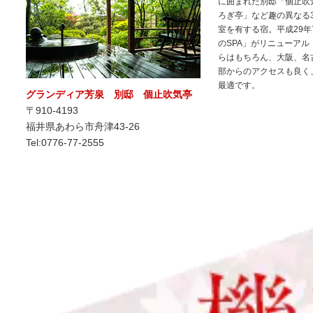
に囲まれた別邸「個止吹
ろぎ亭」など趣の異なる
室を有する宿。平成29年
のSPA」がリニューア
らはもちろん、大阪、名
部からのアクセスも良く
最適です。
グランディア芳泉 別邸 個止吹気亭
〒910-4193
福井県あわら市舟津43-26
Tel:0776-77-2555