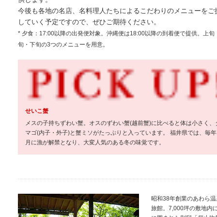
今後も各地の名店、名料理人たちによるこだわりのメニューをご
していく予定ですので、ぜひご期待ください。
* 夕食：17:00以降の出発便対象。沖縄便は18:00以降の到着便で提供。上旬
旬・下旬の3つのメニューを用意。
せいこ蟹
メスの子持ちずわい蟹。オスのずわい蟹(越前蟹)に比べると体は小さく、
マゴ(内子・外子)と蟹ミソがたっぷりと入っています。 福井県では、毎年
月に漁が解禁となり、大変人気のある冬の味覚です。
昭和38年創業のあわら
旅館。7,000坪の敷地