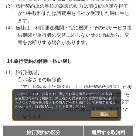
（3）旅行契約上の地位の譲渡の効力は前(1)の承諾を得て、
かつ手数料または諸費用を当社が受理した時に生じ
ます。
（4）当社は、利用運送機関・宿泊機関・その他サービス提
供機関が旅行者の交替に応じない等の理由から、交
替をお断りする場合があります。
14.旅行契約の解除・払い戻し
（1）旅行開始前
①お客さまの解除後
（ア）お客さまは第3項により旅行契約が成立した後
に以下の＜表1＞～＜表3＞に定められた取消料を
このサイトでは、お客さまに適したお得な商品やサービスの案内、
広告配信等を行う目的で、第三者から提供された位置情報や広告デ
お支払いいただくことにより、旅行契約を解除す
ータなどの情報をお客さまの個人データと結びつけて利用する場合
があります。詳細Q&Aは
こちら
を参照ください。
ることができます。幼児代金は取消料の対象外と
確認
なります。
旅行契約の区分
適用する取消料