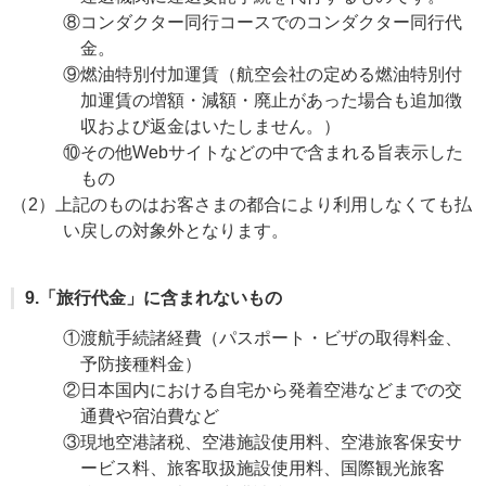
⑧コンダクター同行コースでのコンダクター同行代
金。
⑨燃油特別付加運賃（航空会社の定める燃油特別付
加運賃の増額・減額・廃止があった場合も追加徴
収および返金はいたしません。）
⑩その他Webサイトなどの中で含まれる旨表示した
もの
（2）上記のものはお客さまの都合により利用しなくても払
い戻しの対象外となります。
9.「旅行代金」に含まれないもの
①渡航手続諸経費（パスポート・ビザの取得料金、
予防接種料金）
②日本国内における自宅から発着空港などまでの交
通費や宿泊費など
③現地空港諸税、空港施設使用料、空港旅客保安サ
ービス料、旅客取扱施設使用料、国際観光旅客