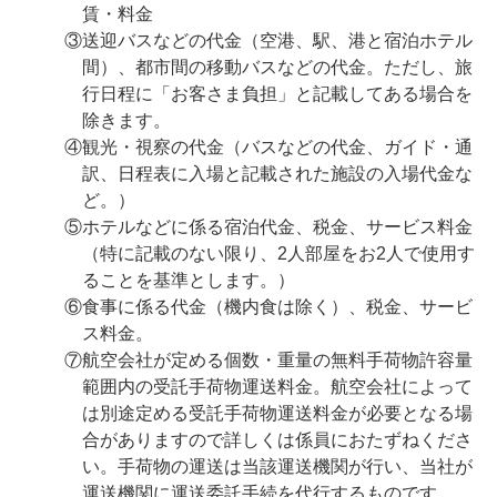
賃・料金
③送迎バスなどの代金（空港、駅、港と宿泊ホテル
間）、都市間の移動バスなどの代金。ただし、旅
行日程に「お客さま負担」と記載してある場合を
除きます。
④観光・視察の代金（バスなどの代金、ガイド・通
訳、日程表に入場と記載された施設の入場代金な
ど。）
⑤ホテルなどに係る宿泊代金、税金、サービス料金
（特に記載のない限り、2人部屋をお2人で使用す
ることを基準とします。）
⑥食事に係る代金（機内食は除く）、税金、サービ
ス料金。
⑦航空会社が定める個数・重量の無料手荷物許容量
範囲内の受託手荷物運送料金。航空会社によって
は別途定める受託手荷物運送料金が必要となる場
合がありますので詳しくは係員におたずねくださ
い。手荷物の運送は当該運送機関が行い、当社が
運送機関に運送委託手続を代行するものです。