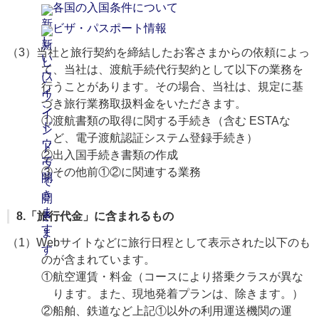
各国の入国条件について
ビザ・パスポート情報
（3）当社と旅行契約を締結したお客さまからの依頼によっ
て、当社は、渡航手続代行契約として以下の業務を
行うことがあります。その場合、当社は、規定に基
づき旅行業務取扱料金をいただきます。
①渡航書類の取得に関する手続き（含む ESTAな
ど、電子渡航認証システム登録手続き）
②出入国手続き書類の作成
③その他前①②に関連する業務
8.「旅行代金」に含まれるもの
（1）Webサイトなどに旅行日程として表示された以下のも
のが含まれています。
①航空運賃・料金（コースにより搭乗クラスが異な
ります。また、現地発着プランは、除きます。）
②船舶、鉄道など上記①以外の利用運送機関の運