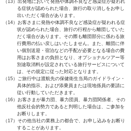
（13）出発地において発熱や体調不良など感染症が疑われ
る症状が認められた場合、旅行の取り消しをお申し
出いただく場合があります。
（14）お客さまに発熱や体調不良など感染症が疑われる症
状が認められた場合、旅行の行程から離団していた
だく場合があります。その際も離団部分に係わる旅
行費用の払い戻しはいたしません。また、離団に伴
い個別送迎・宿泊などの手配が必要となる場合の費
用はお客さまの負担となり、オプショナルツアー等
別途取消料が設定されている旅行サービスについて
は、その規定に従った対応となります。
（15）ご旅行中は渡航先の保健衛生当局のガイドライン・
具体的指示、および添乗員または現地係員の要請に
従い行動していただきます。
（16）お客さまが暴力団、暴力団員、暴力団関係者、その
他反社会的勢力であると判明した場合は、ご参加を
お断りします。
（17）その他当社の業務上の都合で、お申し込みをお断り
することがあります。