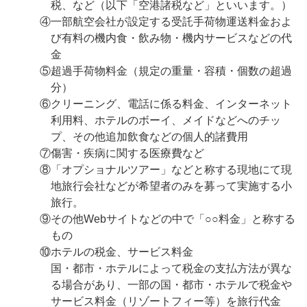
税、など（以下「空港諸税など」といいます。）
④一部航空会社が設定する受託手荷物運送料金およ
び有料の機内食・飲み物・機内サービスなどの代
金
⑤超過手荷物料金（規定の重量・容積・個数の超過
分）
⑥クリーニング、電話に係る料金、インターネット
利用料、ホテルのボーイ、メイドなどへのチッ
プ、その他追加飲食などの個人的諸費用
⑦傷害・疾病に関する医療費など
⑧「オプショナルツアー」などと称する現地にて現
地旅行会社などが希望者のみを募って実施する小
旅行。
⑨その他Webサイトなどの中で「○○料金」と称する
もの
⑩ホテルの税金、サービス料金
国・都市・ホテルによって税金の支払方法が異な
る場合があり、一部の国・都市・ホテルで税金や
サービス料金（リゾートフィー等）を旅行代金