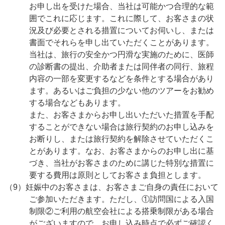
お申し出を受けた場合、当社は可能かつ合理的な範
囲でこれに応じます。これに際して、お客さまの状
況及び必要とされる措置についてお伺いし、または
書面でそれらを申し出ていただくことがあります。
当社は、旅行の安全かつ円滑な実施のために、医師
の診断書の提出、介助者または同伴者の同行、旅程
内容の一部を変更するなどを条件とする場合があり
ます。あるいはご負担の少ない他のツアーをお勧め
する場合などもあります。
また、お客さまからお申し出いただいた措置を手配
することができない場合は旅行契約のお申し込みを
お断りし、または旅行契約を解除させていただくこ
とがあります。なお、お客さまからのお申し出に基
づき、当社がお客さまのために講じた特別な措置に
要する費用は原則としてお客さま負担とします。
（9）妊娠中のお客さまは、お客さまご自身の責任において
ご参加いただきます。ただし、①訪問国による入国
制限②ご利用の航空会社による搭乗制限がある場合
がございますので、お申し込み時点で必ずご確認く