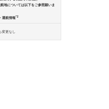
の就航地については以下をご参照願いま
*2
・運航情報
ら変更なし