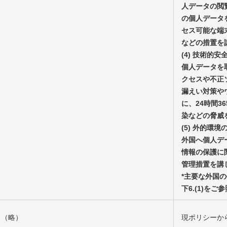
人データの閲
の個人データ
セス可能な端
などの措置を
(4) 技術的
個人データを
クセスや不正
漏えい対策や
に、24時間3
染などの脅威
(5) 外的環境
外国へ個人デ
情報の保護に
管理措置を講
*主要な外国
下6.(1)を
（略）
現ポリシーか