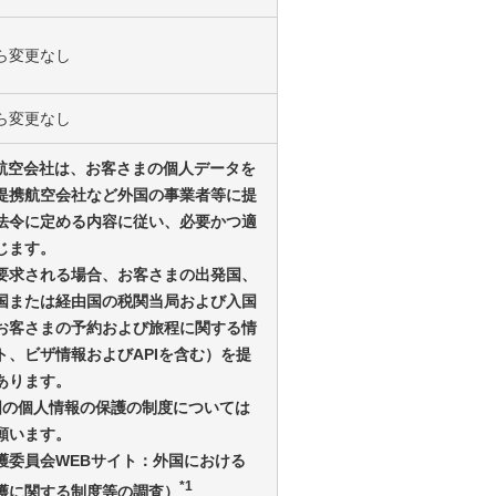
ら変更なし
ら変更なし
プ航空会社は、お客さまの個人データを
提携航空会社など外国の事業者等に提
法令に定める内容に従い、必要かつ適
じます。
要求される場合、お客さまの出発国、
国または経由国の税関当局および入国
お客さまの予約および旅程に関する情
ト、ビザ情報およびAPIを含む）を提
あります。
外国の個人情報の保護の制度については
願います。
護委員会WEBサイト：外国における
*1
護に関する制度等の調査）