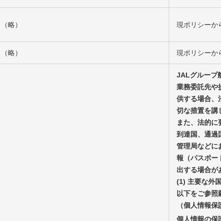
（略）
現ポリシーか
（略）
現ポリシーか
JALグルー
業務委託先や
供する場合、
切な措置を講
また、法的に
到達国、通過
管理局などに
報（パスポー
出する場合が
(1) 主要な
以下をご参照
（個人情報保
個人情報の保