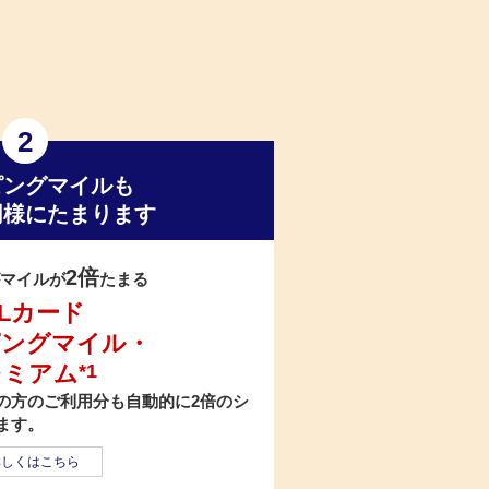
2
ピングマイルも
同様にたまります
2倍
マイルが
たまる
ALカード
ピングマイル・
レミアム
*1
の方のご利用分も自動的に2倍のシ
ます。
詳しくはこちら