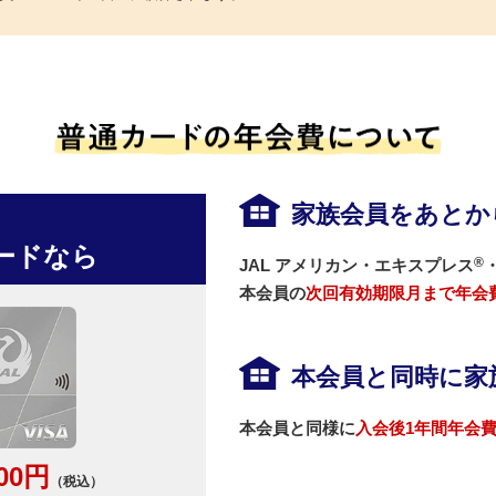
家族会員をあとか
カードなら
®
JAL アメリカン・エキスプレス
本会員の
次回有効期限月まで年会
本会員と同時に家
本会員と同様に
入会後1年間年会
100円
（税込）