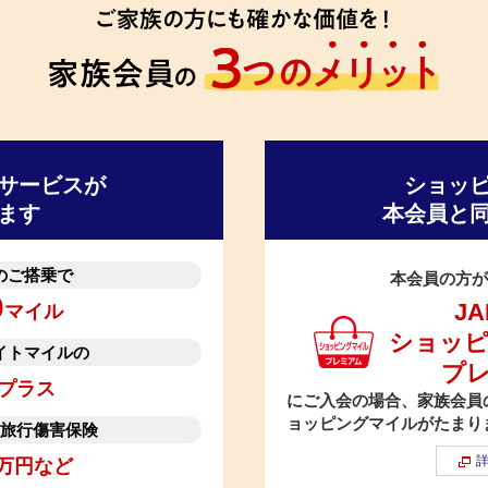
サービスが
ショッ
ます
本会員と
のご搭乗で
本会員の方が
0
J
マイル
ショッ
イトマイルの
プ
プラス
にご入会の場合、家族会員
ョッピングマイルがたまり
旅行傷害保険
万円など