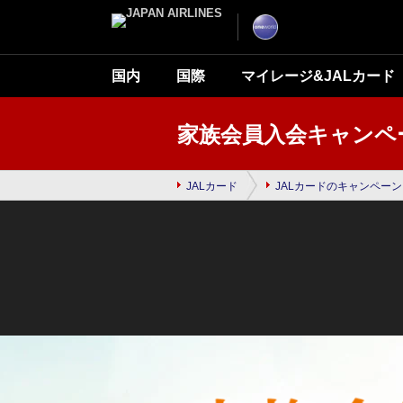
ナ
こ
ビ
こ
ゲ
か
ー
ら
シ
本
ョ
文
国内
国際
マイレージ&JALカード
ン
で
を
す
ス
キ
ッ
家族会員入会キャンペ
プ
し
て
本
文
JALカード
JALカードのキャンペーン
へ
移
動
し
ま
す。