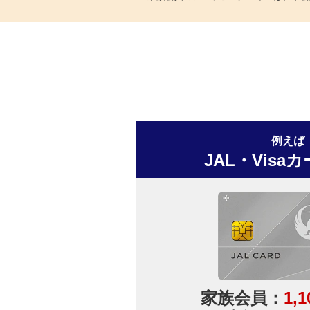
例えば
JAL・Visa
家族会員：
1,