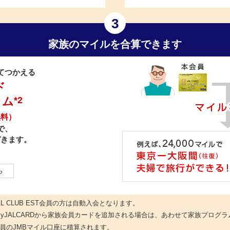
3
家族のマイルを合算できます
てつかえる
ド
ラム
*2
無料）
で、
づきます。
ら
L CLUB EST会員の方は自動入会となります。
yJALCARDから家族会員カードを追加される場合は、あわせて家族プログ
員のJMBマイル口座に積算されます。