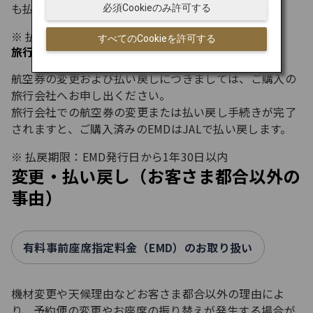
も払い戻します。
必須Cookieのみ許可する
払戻期限：EMD発行日から1年30日以内
すべてのCookieを許可する
旅行会社で航空券をご購入のお客さまへ
航空券の変更および払い戻しにつきましては、ご購入の
旅行会社へお申し出ください。
旅行会社での航空券の変更または払い戻し手続きが完了
されますと、ご購入済みのEMDはJALで払い戻します。
払戻期限：EMD発行日から1年30日以内
変更・払い戻し（お客さま都合以外の
事由）
有料事前座席指定料金（EMD）のお取り扱い
機材変更や天候理由などお客さま都合以外の理由によ
り、予約便の変更やお座席の振り替えが発生する場合が