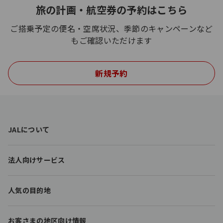
旅の計画・航空券の予約はこちら
ご搭乗予定の便名・空席状況、季節のキャンペーンなど
もご確認いただけます
新規予約
F
JALについて
o
o
t
法人向けサービス
e
r
l
人気の目的地
i
n
k
お客さまの地区向け情報