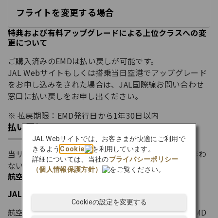
フライトを変更する場合
開
く
特典および有料アップグレードによる上位クラスへの変
更について
ご購入済みのEMDは払い戻しが可能です。
JAL Webサイトもしくは搭乗当日空港でアップグレード
をお申し込みをされた場合は、JAL国際線お問い合わせ
窓口に払い戻しをお申し出ください。
払戻期限：EMD発行日から1年30日以内
払い戻し
JAL Webサイトでは、お客さまが快適にご利用で
きるよう
Cookie
を利用しています。
当サービスをご購入後、航空券の変更や払い戻しを伴わ
詳細については、当社の
プライバシーポリシー
ない場合、ご購入済みのEMDは払い戻しできません。
（個人情報保護方針）
をご覧ください。
航空券を払い戻す場合
JAL Webサイト/JAL国際線お問い合わせ窓口
Cookieの設定を変更する
航空券の払い戻し手続きに合わせて、ご購入済みのEMD