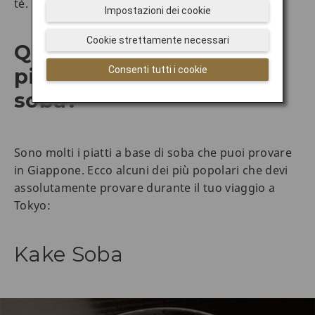
tè.
Impostazioni dei cookie
Cookie strettamente necessari
Quali sono alcuni tipi di
Consenti tutti i cookie
piatti famosi a base di
soba?
Sono molti i piatti a base di soba che puoi provare
in Giappone. Ecco alcuni dei più popolari che devi
assolutamente provare durante il tuo viaggio a
Tokyo:
Kake Soba