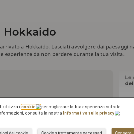
r Hokkaido
a arrivato a Hokkaido. Lasciati avvolgere dai paesaggi na
le esperienze da non perdere durante la tua visita.
Le 
de
L utilizza i
cookie
per migliorare la tua esperienza sul sito.
 informazioni, consulta la nostra
Informativa sulla privacy
.
ioni dei cookie
Cookie strettamente necessari
Consenti t