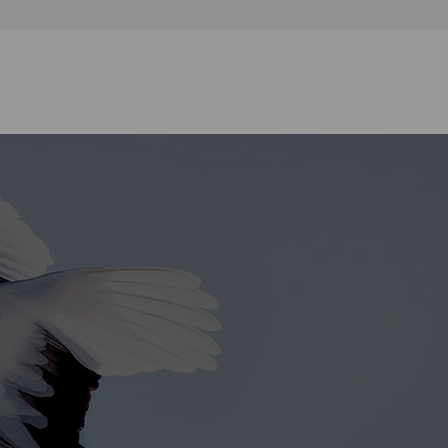
urali di Hokkaido
NATURA E PARCHI
pri i paesaggi straordinari e la
tura unica di Noboribetsu