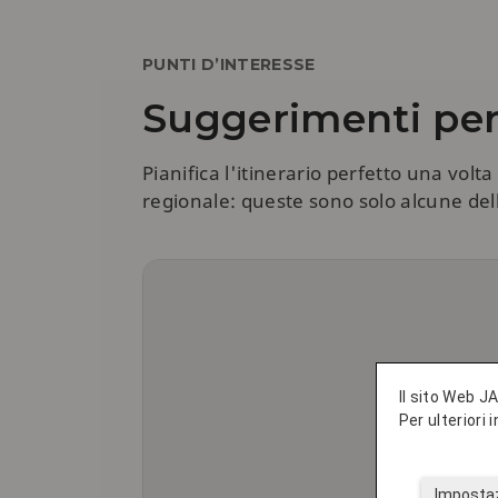
PUNTI D’INTERESSE
Suggerimenti pe
Pianifica l'itinerario perfetto una volt
regionale: queste sono solo alcune del
Il sito Web JA
Per ulteriori
Impostaz