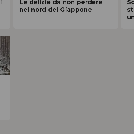
i
Le delizie da non perdere
Sc
nel nord del Giappone
st
un
I m
nat
a
Sco
cul