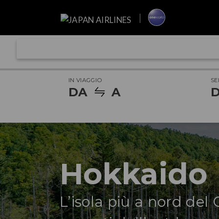
IN VIAGGIO
SE
DA
A
D
Hokkaido
L’isola più a nord del