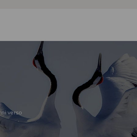
nat
Sco
cul
erni verso