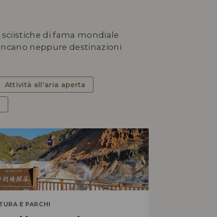
ni sciistiche di fama mondiale
 mancano neppure destinazioni
Attività all'aria aperta
BENESSERE
e
 vacanza per l’anima
’insegna del benessere a
kkaido
TURA E PARCHI