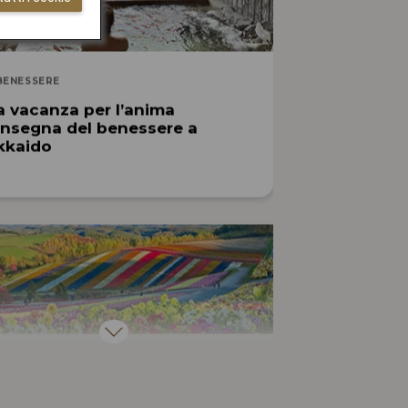
BENESSERE
 vacanza per l’anima
’insegna del benessere a
kkaido
NATURA E PARCHI
igliori parchi e attrazioni