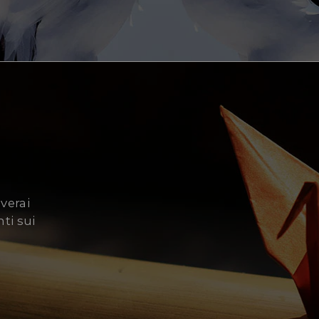
Le 
de
everai
ti sui