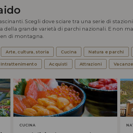
aido
ascinanti. Scegli dove sciare tra una serie di stazio
rta della grande varietà di parchi nazionali. E non
nsen di montagna.
Arte, cultura, storia
Cucina
Natura e parchi
Intrattenimento
Acquisti
Attrazioni
Vacanz
Una
all
Ho
CUCINA
NA