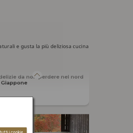
turali e gusta la più deliziosa cucina
CUCINA
delizie da non perdere nel nord
l Giappone
utti i cookie