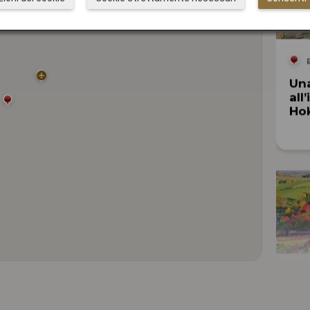
Una
all
Ho
I m