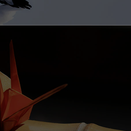
CUCINA
delizie da non perdere nel nord
l Giappone