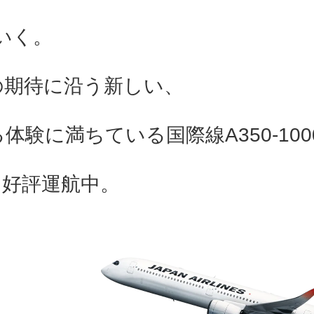
いく。
の期待に沿う新しい、
験に満ちている国際線A350-100
、好評運航中。