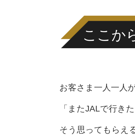
ここか
お客さま一人一人
「またJALで行き
そう思ってもらえ