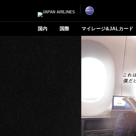
ナ
こ
ビ
こ
ゲ
か
ー
ら
シ
本
ョ
文
ン
で
国内
国際
マイレージ&JALカード
を
す
ス
キ
ッ
プ
し
て
本
文
へ
移
動
し
ま
す。