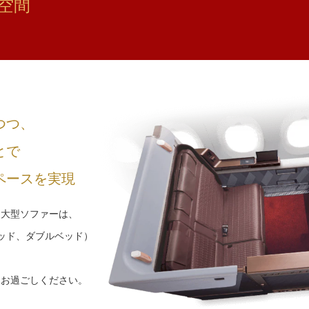
空間
つつ、
とで
ペースを実現
る大型ソファーは、
ッド、ダブルベッド）
をお過ごしください。