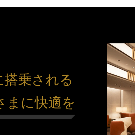
00に搭乗される
さまに快適を