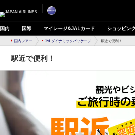
ナ
こ
ビ
こ
ゲ
か
ー
ら
シ
本
ョ
文
ン
で
国内
国際
マイレージ&JALカード
ショッピン
を
す
ス
キ
ッ
国内ツアー
JALダイナミックパッケージ
駅近で便利！
プ
し
て
駅近で便利！
本
文
へ
移
動
し
ま
す。