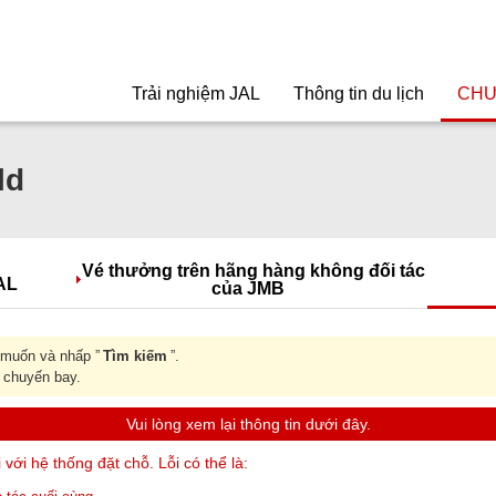
Trải nghiệm JAL
Thông tin du lịch
CHƯ
ld
Vé thưởng trên hãng hàng không đối tác
AL
của JMB
 muốn và nhấp ”
Tìm kiếm
”.
 chuyến bay.
Vui lòng xem lại thông tin dưới đây.
i với hệ thống đặt chỗ. Lỗi có thể là: