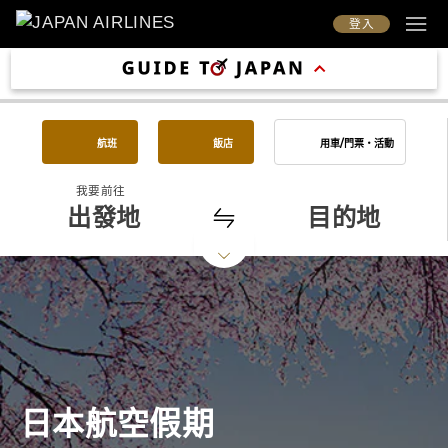
登入
航班
飯店
用車/門票・活動
我要前往
出發地
目的地
日本航空假期