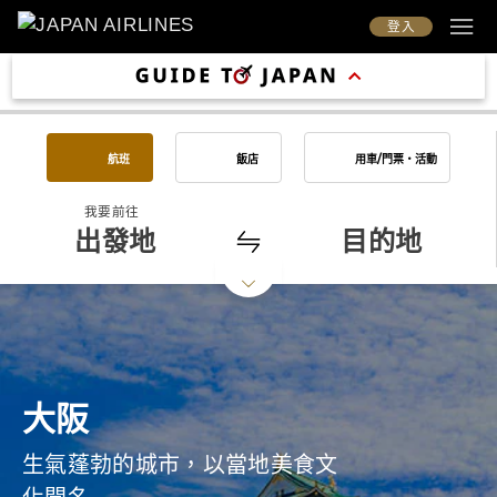
登入
航班
飯店
用車/門票・活動
我要前往
出發地
目的地
大阪
生氣蓬勃的城市，以當地美食文