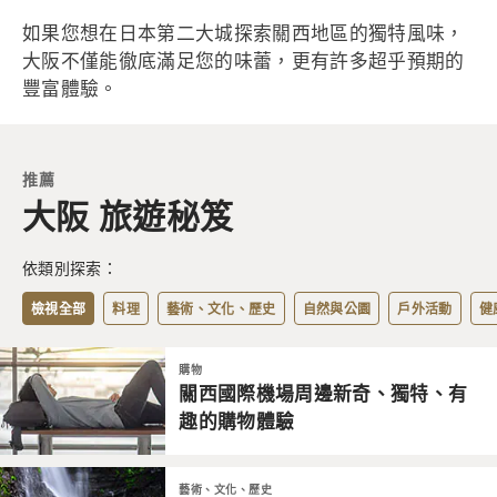
如果您想在日本第二大城探索關西地區的獨特風味，
大阪不僅能徹底滿足您的味蕾，更有許多超乎預期的
豐富體驗。
推薦
大阪 旅遊秘笈
依類別探索：
檢視全部
料理
藝術、文化、歷史
自然與公園
戶外活動
健
購物
關西國際機場周邊新奇、獨特、有
趣的購物體驗
藝術、文化、歷史